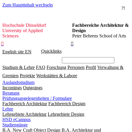
Zum Hauptinhalt wechseln
?!
Hochschule
Hochschule Düsseldorf
Fachbereiche Architektur &
Düsseldorf
University of Applied
Design
Sciences
Peter Behrens School of Arts


Quicklinks
English site
EN
Studium & Lehre
FAQ
Forschung
Personen
Profil
Verwaltung &
Gremien
Projekte
Werkstätten & Labore
Auslandsstudium
Incomings
Outgoings
Beratung
Prüfungsangelegenheiten / Formulare
Fachbereich Architektur
Fachbereich Design
Lehre
Lehrgebiete Architektur
Lehrgebiete Design
HSD eCampus
Studiengänge
B.A. New Craft Object Design
B.A. Architektur und