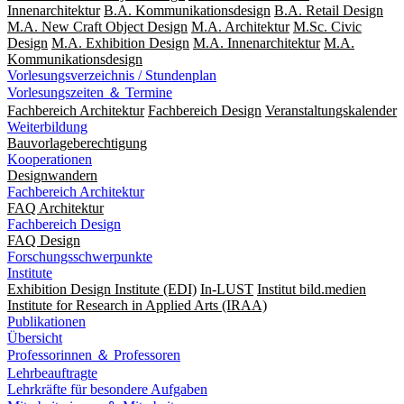
Innenarchitektur
B.A. Kommunikationsdesign
B.A. Retail Design
M.A. New Craft Object Design
M.A. Architektur
M.Sc. Civic
Design
M.A. Exhibition Design
M.A. Innenarchitektur
M.A.
Kommunikationsdesign
Vorlesungsverzeichnis / Stundenplan
Vorlesungszeiten ＆ Termine
Fachbereich Architektur
Fachbereich Design
Veranstaltungskalender
Weiterbildung
Bauvorlageberechtigung
Kooperationen
Designwandern
Fachbereich Architektur
FAQ Architektur
Fachbereich Design
FAQ Design
Forschungsschwerpunkte
Institute
Exhibition Design Institute (EDI)
In-LUST
Institut bild.medien
Institute for Research in Applied Arts (IRAA)
Publikationen
Übersicht
Professorinnen ＆ Professoren
Lehrbeauftragte
Lehrkräfte für besondere Aufgaben