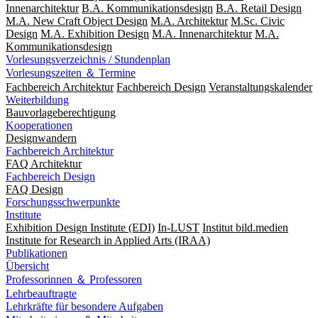
Innenarchitektur
B.A. Kommunikationsdesign
B.A. Retail Design
M.A. New Craft Object Design
M.A. Architektur
M.Sc. Civic
Design
M.A. Exhibition Design
M.A. Innenarchitektur
M.A.
Kommunikationsdesign
Vorlesungsverzeichnis / Stundenplan
Vorlesungszeiten ＆ Termine
Fachbereich Architektur
Fachbereich Design
Veranstaltungskalender
Weiterbildung
Bauvorlageberechtigung
Kooperationen
Designwandern
Fachbereich Architektur
FAQ Architektur
Fachbereich Design
FAQ Design
Forschungsschwerpunkte
Institute
Exhibition Design Institute (EDI)
In-LUST
Institut bild.medien
Institute for Research in Applied Arts (IRAA)
Publikationen
Übersicht
Professorinnen ＆ Professoren
Lehrbeauftragte
Lehrkräfte für besondere Aufgaben