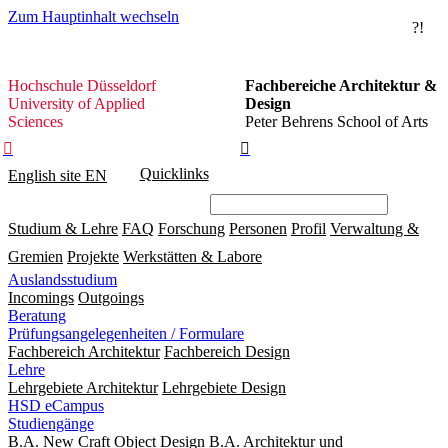
Zum Hauptinhalt wechseln
?!
Hochschule
Hochschule Düsseldorf
Fachbereiche Architektur &
Düsseldorf
University of Applied
Design
Sciences
Peter Behrens School of Arts


Quicklinks
English site
EN
Studium & Lehre
FAQ
Forschung
Personen
Profil
Verwaltung &
Gremien
Projekte
Werkstätten & Labore
Auslandsstudium
Incomings
Outgoings
Beratung
Prüfungsangelegenheiten / Formulare
Fachbereich Architektur
Fachbereich Design
Lehre
Lehrgebiete Architektur
Lehrgebiete Design
HSD eCampus
Studiengänge
B.A. New Craft Object Design
B.A. Architektur und