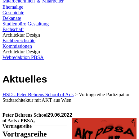
Mitarbeiterinnen ＆ Mitarbeiter
Ehemalige
Geschichte
Dekanate
Studienbüro Gestaltung
Fachschaft
Architektur
Design
Fachbereichsräte
Kommissionen
Architektur
Design
Webredaktion PBSA
Aktuelles
HSD - Peter Behrens School of Arts
> Vortragsreihe Partizipation
Stadtarchitektur mit AKT aus Wien
Peter Behrens School
29.06.2022
of Arts / PBSA,
Vortragsreihe
Vortragsreihe