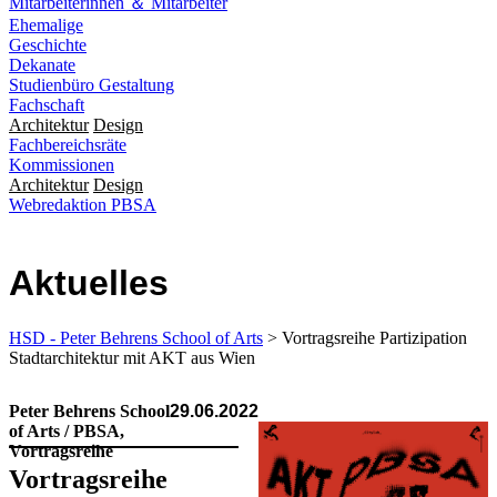
Mitarbeiterinnen ＆ Mitarbeiter
Ehemalige
Geschichte
Dekanate
Studienbüro Gestaltung
Fachschaft
Architektur
Design
Fachbereichsräte
Kommissionen
Architektur
Design
Webredaktion PBSA
Aktuelles
HSD - Peter Behrens School of Arts
> Vortragsreihe Partizipation
Stadtarchitektur mit AKT aus Wien
Peter Behrens School
29.06.2022
of Arts / PBSA,
Vortragsreihe
Vortragsreihe