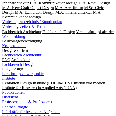
Innenarchitektur
B.A. Kommunikationsdesign
B.A. Retail Design
M.A. New Craft Object Design
M.A. Architektur
M.Sc. Civic
Design
M.A. Exhibition Design
M.A. Innenarchitektur
M.A.
Kommunikationsdesign
Vorlesungsverzeichnis / Stundenplan
Vorlesungszeiten ＆ Termine
Fachbereich Architektur
Fachbereich Design
Veranstaltungskalender
Weiterbildung
Bauvorlageberechtigung
Kooperationen
Designwandern
Fachbereich Architektur
FAQ Architektur
Fachbereich Design
FAQ Design
Forschungsschwerpunkte
Institute
Exhibition Design Institute (EDI)
In-LUST
Institut bild.medien
Institute for Research in Applied Arts (IRAA)
Publikationen
Übersicht
Professorinnen ＆ Professoren
Lehrbeauftragte
Lehrkräfte für besondere Aufgaben