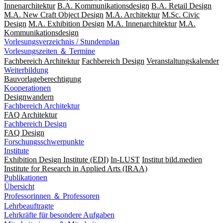
Innenarchitektur
B.A. Kommunikationsdesign
B.A. Retail Design
M.A. New Craft Object Design
M.A. Architektur
M.Sc. Civic
Design
M.A. Exhibition Design
M.A. Innenarchitektur
M.A.
Kommunikationsdesign
Vorlesungsverzeichnis / Stundenplan
Vorlesungszeiten ＆ Termine
Fachbereich Architektur
Fachbereich Design
Veranstaltungskalender
Weiterbildung
Bauvorlageberechtigung
Kooperationen
Designwandern
Fachbereich Architektur
FAQ Architektur
Fachbereich Design
FAQ Design
Forschungsschwerpunkte
Institute
Exhibition Design Institute (EDI)
In-LUST
Institut bild.medien
Institute for Research in Applied Arts (IRAA)
Publikationen
Übersicht
Professorinnen ＆ Professoren
Lehrbeauftragte
Lehrkräfte für besondere Aufgaben