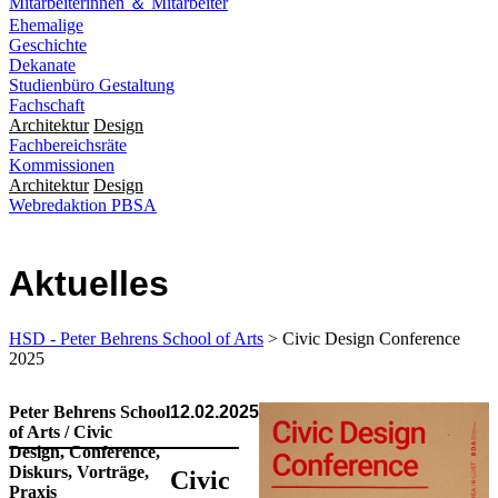
Mitarbeiterinnen ＆ Mitarbeiter
Ehemalige
Geschichte
Dekanate
Studienbüro Gestaltung
Fachschaft
Architektur
Design
Fachbereichsräte
Kommissionen
Architektur
Design
Webredaktion PBSA
Aktuelles
HSD - Peter Behrens School of Arts
> Civic Design Conference
2025
Peter Behrens School
12.02.2025
of Arts / Civic
Design, Conference,
Diskurs, Vorträge,
Civic
Praxis