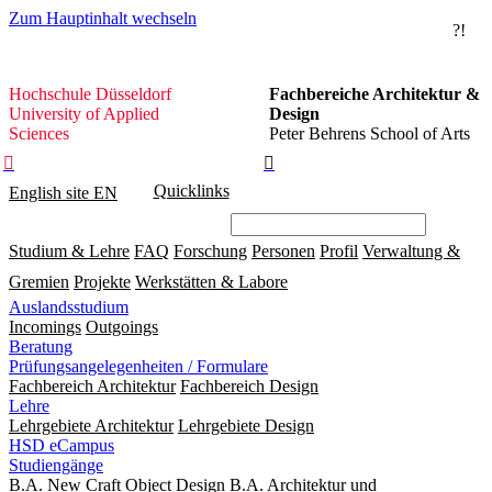
Zum Hauptinhalt wechseln
?!
Hochschule
Hochschule Düsseldorf
Fachbereiche Architektur &
Düsseldorf
University of Applied
Design
Sciences
Peter Behrens School of Arts


Quicklinks
English site
EN
Studium & Lehre
FAQ
Forschung
Personen
Profil
Verwaltung &
Gremien
Projekte
Werkstätten & Labore
Auslandsstudium
Incomings
Outgoings
Beratung
Prüfungsangelegenheiten / Formulare
Fachbereich Architektur
Fachbereich Design
Lehre
Lehrgebiete Architektur
Lehrgebiete Design
HSD eCampus
Studiengänge
B.A. New Craft Object Design
B.A. Architektur und