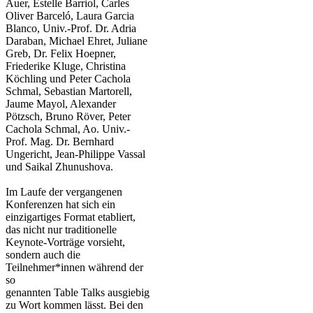
Auer, Estelle Barriol, Carles
Oliver Barceló, Laura Garcia
Blanco, Univ.-Prof. Dr. Adria
Daraban, Michael Ehret, Juliane
Greb, Dr. Felix Hoepner,
Friederike Kluge, Christina
Köchling und Peter Cachola
Schmal​, Sebastian Martorell,
Jaume Mayol, Alexander
Pötzsch, Bruno Röver, Peter
Cachola Schmal, Ao. Univ.-
Prof. Mag. Dr. Bernhard
Ungericht, Jean-Philippe Vassal
und Saikal Zhunushova.
Im Laufe der vergangenen
Konferenzen hat sich ein
einzigartiges Format etabliert,
das nicht nur traditionelle
Keynote-Vorträge vorsieht,
sondern auch die
Teilnehmer*innen während der
so
genannten Table Talks ausgiebig
zu Wort kommen lässt. Bei den