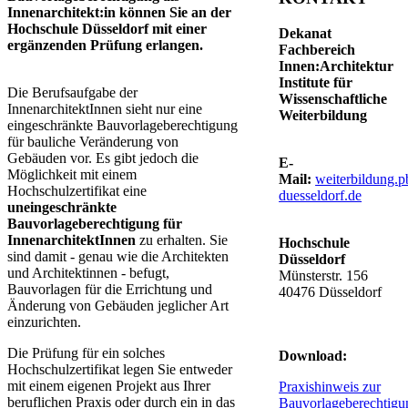
Innenarchitekt:in können Sie an der
Hochschule Düsseldorf mit einer
Dekanat
ergänzenden Prüfung erlangen.
Fachbereich
Innen:Architektur
Institute für
​​​​Die Berufsaufgabe der
Wissenschaftliche
InnenarchitektInnen sieht nur eine
Weiterbildung
eingeschränkte Bauvorlageberechtigung
für bauliche Veränderung von
Gebäuden vor. Es gibt jedoch die
E-
Möglichkeit mit einem
Mail:
weiterbildung.
Hochschulzertifikat eine
duesseldorf.de​
uneingeschränkte
Bauvorlageberechtigung für
InnenarchitektInnen
zu erhalten. Sie
Hochschule
sind damit - genau wie die Architekten
Düsseldorf
und Architektinnen - befugt,
Münsterstr. 156
Bauvorlagen für die Errichtung und
40476 Düsseldorf
Änderung von Gebäuden jeglicher Art
einzurichten.
Die Prüfung für ein solches
​Download:
Hochschulzertifikat legen Sie entweder
mit einem eigenen Projekt aus Ihrer
Praxishinweis zur
beruflichen Praxis oder durch ein in das
Bauvorlageberechtigu