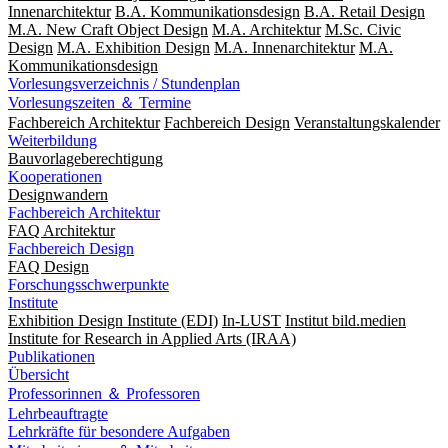
Innenarchitektur
B.A. Kommunikationsdesign
B.A. Retail Design
M.A. New Craft Object Design
M.A. Architektur
M.Sc. Civic
Design
M.A. Exhibition Design
M.A. Innenarchitektur
M.A.
Kommunikationsdesign
Vorlesungsverzeichnis / Stundenplan
Vorlesungszeiten ＆ Termine
Fachbereich Architektur
Fachbereich Design
Veranstaltungskalender
Weiterbildung
Bauvorlageberechtigung
Kooperationen
Designwandern
Fachbereich Architektur
FAQ Architektur
Fachbereich Design
FAQ Design
Forschungsschwerpunkte
Institute
Exhibition Design Institute (EDI)
In-LUST
Institut bild.medien
Institute for Research in Applied Arts (IRAA)
Publikationen
Übersicht
Professorinnen ＆ Professoren
Lehrbeauftragte
Lehrkräfte für besondere Aufgaben