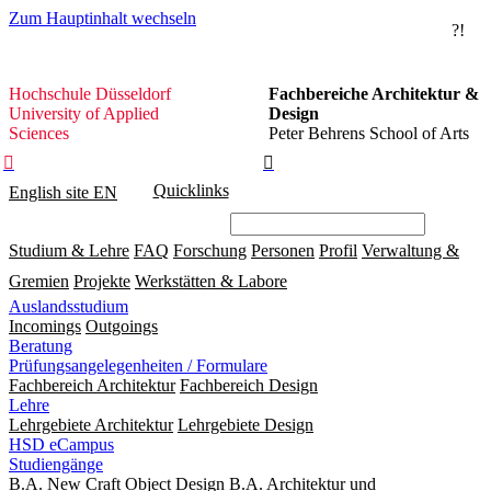
Zum Hauptinhalt wechseln
?!
Hochschule
Hochschule Düsseldorf
Fachbereiche Architektur &
Düsseldorf
University of Applied
Design
Sciences
Peter Behrens School of Arts


Quicklinks
English site
EN
Studium & Lehre
FAQ
Forschung
Personen
Profil
Verwaltung &
Gremien
Projekte
Werkstätten & Labore
Auslandsstudium
Incomings
Outgoings
Beratung
Prüfungsangelegenheiten / Formulare
Fachbereich Architektur
Fachbereich Design
Lehre
Lehrgebiete Architektur
Lehrgebiete Design
HSD eCampus
Studiengänge
B.A. New Craft Object Design
B.A. Architektur und