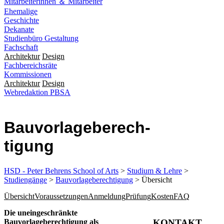
Mitarbeiterinnen ＆ Mitarbeiter
Ehemalige
Geschichte
Dekanate
Studienbüro Gestaltung
Fachschaft
Architektur
Design
Fachbereichsräte
Kommissionen
Architektur
Design
Webredaktion PBSA
Bau­vorlage­be­rech­
tigung
HSD - Peter Behrens School of Arts
>
Studium & Lehre
>
Studiengänge
>
Bauvorlageberechtigung
> Übersicht
Übersicht
Voraussetzungen
Anmeldung
Prüfung
Kosten
FAQ
​​Die uneingeschränkte
Bauvorlageberechtigung als
KONTAKT