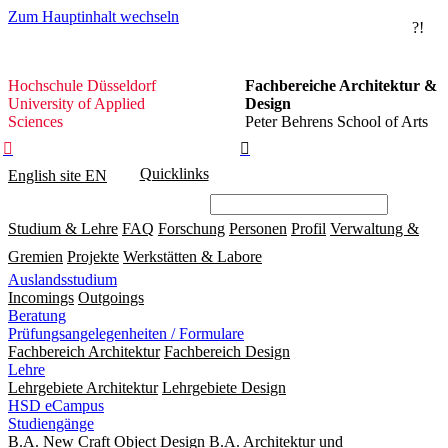
Zum Hauptinhalt wechseln
?!
Hochschule
Hochschule Düsseldorf
Fachbereiche Architektur &
Düsseldorf
University of Applied
Design
Sciences
Peter Behrens School of Arts


Quicklinks
English site
EN
Studium & Lehre
FAQ
Forschung
Personen
Profil
Verwaltung &
Gremien
Projekte
Werkstätten & Labore
Auslandsstudium
Incomings
Outgoings
Beratung
Prüfungsangelegenheiten / Formulare
Fachbereich Architektur
Fachbereich Design
Lehre
Lehrgebiete Architektur
Lehrgebiete Design
HSD eCampus
Studiengänge
B.A. New Craft Object Design
B.A. Architektur und