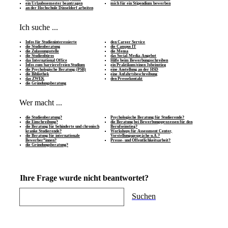
ein Urlaubssemester beantragen
mich für ein Stipendium bewerben
an der Hochschule Düsseldorf arbeiten
Ich suche ...
Infos für Studieninteressierte
den Career Service
die Studienberatung
die Campus IT
die Zulassungsstelle
die Mensa
die Studienbüros
das Social-Media-Angebot
das International Office
Hilfe beim Bewerbungsschreiben
Infos zum barrierefreien Studium
ein Praktikum/einen Jobeinstieg
die Psychologische Beratung (PSB)
eine Anstellung an der HSD
die Bibliothek
eine Anfahrtsbeschreibung
das ZWEK
den Pressekontakt
die Gründungsberatung
Wer macht ...
die Studienberatung?
Psychologische Beratung für Studierende?
die Einschreibung?
die Beratung bei Bewerbungsprozessen für den
die Beratung für behinderte und chronisch
Berufseinstieg?
kranke Studierende?
Workshops für Assessment Center,
die Beratung für internationale
Vorstellungsgespräche u.Ä.?
Bewerber*innen?
Presse- und Öffentlichkeitsarbeit?
die Gründungsberatung?
Ihre Frage wurde nicht beantwortet?
Suchen