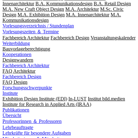
Innenarchitektur
B.A. Kommunikationsdesign
B.A. Retail Design
M.A. New Craft Object Design
M.A. Architektur
M.Sc. Civic
Design
M.A. Exhibition Design
M.A. Innenarchitektur
M.A.
Kommunikationsdesign
Vorlesungsverzeichnis / Stundenplan
Vorlesungszeiten ＆ Termine
Fachbereich Architektur
Fachbereich Design
Veranstaltungskalender
Weiterbildung
Bauvorlageberechtigung
Kooperationen
Designwandern
Fachbereich Architektur
FAQ Architektur
Fachbereich Design
FAQ Design
Forschungsschwerpunkte
Institute
Exhibition Design Institute (EDI)
In-LUST
Institut bild.medien
Institute for Research in Applied Arts (IRAA)
Publikationen
Übersicht
Professorinnen ＆ Professoren
Lehrbeauftragte
Lehrkräfte für besondere Aufgaben