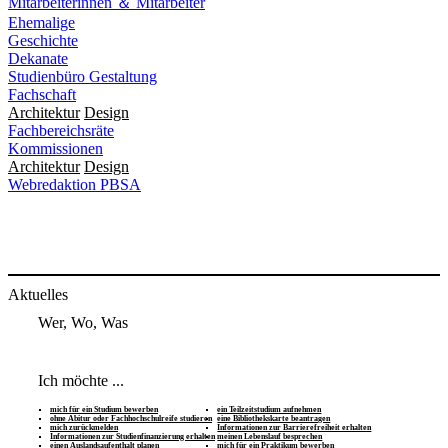
Mitarbeiterinnen ＆ Mitarbeiter
Ehemalige
Geschichte
Dekanate
Studienbüro Gestaltung
Fachschaft
Architektur
Design
Fachbereichsräte
Kommissionen
Architektur
Design
Webredaktion PBSA
Aktuelles
Wer, Wo, Was
Ich möchte ...
mich für ein Studium bewerben
ein Teilzeitstudium aufnehmen
ohne Abitur oder Fachhochschulreife studieren
eine Bibliothekskarte beantragen
mich zurückmelden
Informationen zur Barrierefreiheit erhalten
Informationen zur Studienfinanzierung erhalten
meinen Lebenslauf besprechen
einen Auslandsaufenthalt planen
mich für ein Praktikum bewerben