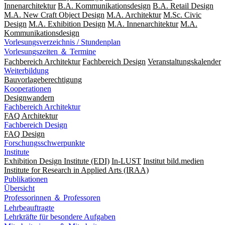
Innenarchitektur
B.A. Kommunikationsdesign
B.A. Retail Design
M.A. New Craft Object Design
M.A. Architektur
M.Sc. Civic
Design
M.A. Exhibition Design
M.A. Innenarchitektur
M.A.
Kommunikationsdesign
Vorlesungsverzeichnis / Stundenplan
Vorlesungszeiten ＆ Termine
Fachbereich Architektur
Fachbereich Design
Veranstaltungskalender
Weiterbildung
Bauvorlageberechtigung
Kooperationen
Designwandern
Fachbereich Architektur
FAQ Architektur
Fachbereich Design
FAQ Design
Forschungsschwerpunkte
Institute
Exhibition Design Institute (EDI)
In-LUST
Institut bild.medien
Institute for Research in Applied Arts (IRAA)
Publikationen
Übersicht
Professorinnen ＆ Professoren
Lehrbeauftragte
Lehrkräfte für besondere Aufgaben