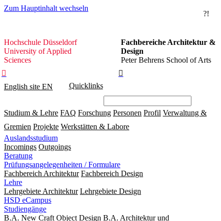
Zum Hauptinhalt wechseln
?!
Hochschule
Hochschule Düsseldorf
Fachbereiche Architektur &
Düsseldorf
University of Applied
Design
Sciences
Peter Behrens School of Arts


Quicklinks
English site
EN
Studium & Lehre
FAQ
Forschung
Personen
Profil
Verwaltung &
Gremien
Projekte
Werkstätten & Labore
Auslandsstudium
Incomings
Outgoings
Beratung
Prüfungsangelegenheiten / Formulare
Fachbereich Architektur
Fachbereich Design
Lehre
Lehrgebiete Architektur
Lehrgebiete Design
HSD eCampus
Studiengänge
B.A. New Craft Object Design
B.A. Architektur und