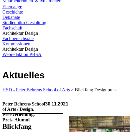
Mitarbeiterinnen ＆ Mitarbeiter
Ehemalige
Geschichte
Dekanate
Studienbüro Gestaltung
Fachschaft
Architektur
Design
Fachbereichsräte
Kommissionen
Architektur
Design
Webredaktion PBSA
Aktuelles
HSD - Peter Behrens School of Arts
> Blickfang Designpreis
Peter Behrens School
30.11.2021
of Arts / Design,
Preisverleihung,
Preis, Alumni
Blickfang