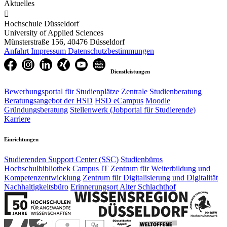
Aktuelles

Hochschule Düsseldorf
University of Applied Sciences
Münsterstraße 156, 40476 Düsseldorf
Anfahrt
Impressum
Datenschutzbestimmungen
Dienstleistungen
Bewerbungsportal für Studienplätze
Zentrale Studienberatung
Beratungsangebot der HSD
HSD eCampus
Moodle
Gründungsberatung
Stellenwerk (Jobportal für Studierende)
Karriere
Einrichtungen
Studierenden Support Center (SSC)
Studienbüros
Hochschulbibliothek
Campus IT
Zentrum für Weiterbildung und
Kompetenzentwicklung
Zentrum für Digitalisierung und Digitalität
Nachhaltigkeitsbüro
Erinnerungsort Alter Schlachthof