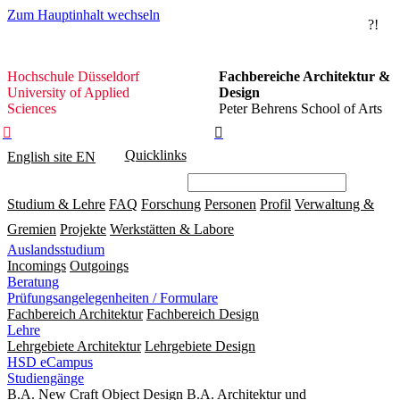
Zum Hauptinhalt wechseln
?!
Hochschule
Hochschule Düsseldorf
Fachbereiche Architektur &
Düsseldorf
University of Applied
Design
Sciences
Peter Behrens School of Arts


Quicklinks
English site
EN
Studium & Lehre
FAQ
Forschung
Personen
Profil
Verwaltung &
Gremien
Projekte
Werkstätten & Labore
Auslandsstudium
Incomings
Outgoings
Beratung
Prüfungsangelegenheiten / Formulare
Fachbereich Architektur
Fachbereich Design
Lehre
Lehrgebiete Architektur
Lehrgebiete Design
HSD eCampus
Studiengänge
B.A. New Craft Object Design
B.A. Architektur und