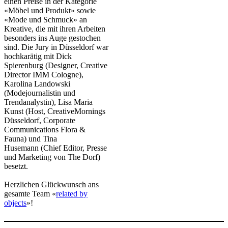
einen Preise in der Kategorie
«Möbel und Produkt» sowie
«Mode und Schmuck» an
Kreative, die mit ihren Arbeiten
besonders ins Auge gestochen
sind. Die Jury in Düsseldorf war
hochkarätig mit Dick
Spierenburg (Designer, Creative
Director IMM Cologne),
Karolina Landowski
(Modejournalistin und
Trendanalystin), Lisa Maria
Kunst (Host, CreativeMornings
Düsseldorf, Corporate
Communications Flora &
Fauna) und Tina
Husemann (Chief Editor, Presse
und Marketing von The Dorf)
besetzt.
Herzlichen Glückwunsch ans
gesamte Team «
related by
objects​
»!​​