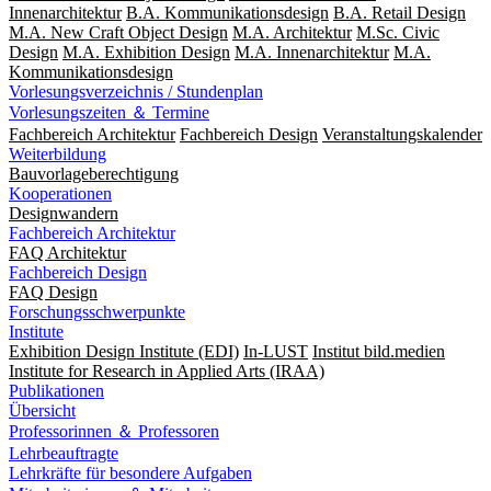
Innenarchitektur
B.A. Kommunikationsdesign
B.A. Retail Design
M.A. New Craft Object Design
M.A. Architektur
M.Sc. Civic
Design
M.A. Exhibition Design
M.A. Innenarchitektur
M.A.
Kommunikationsdesign
Vorlesungsverzeichnis / Stundenplan
Vorlesungszeiten ＆ Termine
Fachbereich Architektur
Fachbereich Design
Veranstaltungskalender
Weiterbildung
Bauvorlageberechtigung
Kooperationen
Designwandern
Fachbereich Architektur
FAQ Architektur
Fachbereich Design
FAQ Design
Forschungsschwerpunkte
Institute
Exhibition Design Institute (EDI)
In-LUST
Institut bild.medien
Institute for Research in Applied Arts (IRAA)
Publikationen
Übersicht
Professorinnen ＆ Professoren
Lehrbeauftragte
Lehrkräfte für besondere Aufgaben