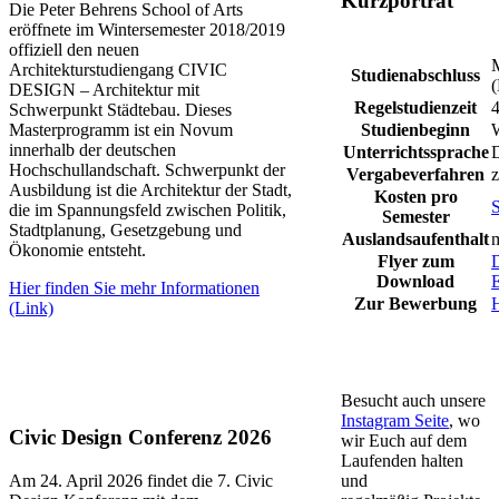
Kurzporträt
Die Peter Behrens School of Arts
eröffnete im Wintersemester 2018/2019
offiziell den neuen
​
Architekturstudiengang CIVIC
​Studienabschl​us​s​​​
(
DESIGN – Architektur mit
Regelstudienzeit
​
Schwerpunkt Städtebau. Dieses
Masterprogramm ist ein Novum
Studienbeginn
W
innerhalb der deutschen
Unterrichtssprache
​
Hochschullandschaft. Schwerpunkt der
Vergabeverfahren
​
Ausbildung ist die Architektur der Stadt,
Kosten pro
S
die im Spannungsfeld zwischen Politik,
Semester
Stadtplanung, Gesetzgebung und
Auslandsaufenthalt
​
Ökonomie entsteht.
Flyer zum
​
Download
E
Hier finden Sie mehr Informationen
Zur Bewerbung
(Link)
Besucht auch unsere
Instagram Seite
, wo
​​​​​​​​​​​​​​​​​​​​​​Civic Design Conferenz 2026
wir Euch auf dem
Laufenden halten
Am 24. April 2026 findet die 7. Civic
und