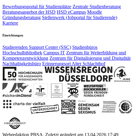
Bewerbungsportal für Studienplätze
Zentrale Studienberatung
Beratungsangebot der HSD
HSD eCampus
Moodle
Gründungsberatung
Stellenwerk (Jobportal für Studierende)
Karriere
Einrichtungen
Studierenden Support Center (SSC)
Studienbüros
Hochschulbibliothek
Campus IT
Zentrum für Weiterbildung und
Kompetenzentwicklung
Zentrum für Digitalisierung und Digitalität
Nachhaltigkeitsbüro
Erinnerungsort Alter Schlachthof
Webredaktion PBSA, Zuletzt geändert am 13.04.2026 17:49