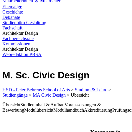
Mitarbeiterinnen ＆ Mitarbeiter
Ehemalige
Geschichte
Dekanate
Studienbüro Gestaltung
Fachschaft
Architektur
Design
Fachbereichsräte
Kommissionen
Architektur
Design
Webredaktion PBSA
M. Sc. Civic Design
HSD - Peter Behrens School of Arts
>
Studium & Lehre
>
Studiengänge
>
MA Civic Design
> Übersicht
Übersicht
Studieninhalt & Aufbau
Voraussetzungen &
Bewerbung
Modulübersicht
Modulhandbuch
Akkreditierung
Prüfungso