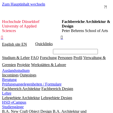
Zum Hauptinhalt wechseln
?!
Hochschule
Hochschule Düsseldorf
Fachbereiche Architektur &
Düsseldorf
University of Applied
Design
Sciences
Peter Behrens School of Arts


Quicklinks
English site
EN
Studium & Lehre
FAQ
Forschung
Personen
Profil
Verwaltung &
Gremien
Projekte
Werkstätten & Labore
Auslandsstudium
Incomings
Outgoings
Beratung
Prüfungsangelegenheiten / Formulare
Fachbereich Architektur
Fachbereich Design
Lehre
Lehrgebiete Architektur
Lehrgebiete Design
HSD eCampus
Studiengänge
B.A. New Craft Object Design
B.A. Architektur und