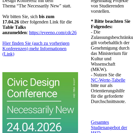
Design Konferenz mit dem
regelmäßig Projekte
Thema “The Necessarily New" statt.
von Studierenden
vorstellen.
Wir bitten Sie, sich
bis zum
*
Bitte beachten Sie
17.04.26
über folgenden Link für die
Folgendes:
Table Talks
- Die
anzumelden
:
https://eveeno.com/cdc26​
Zulassungsbeschränk
gilt vorbehaltlich der
Hier finden Sie (auch zu vorherigen
Genehmigung durch
Konferenzen) mehr Informationen
das Ministerium für
(Link)
Kultur und
Wissenschaft
(MKW).​
- ​Nutzen Sie die
NC-Werte-Tabelle
bitte nur als
Orientierungshilfe
für die geforderte
Durchschnittsnote.​
Gesamtes
Studienangebot de​r
HSD​​​​