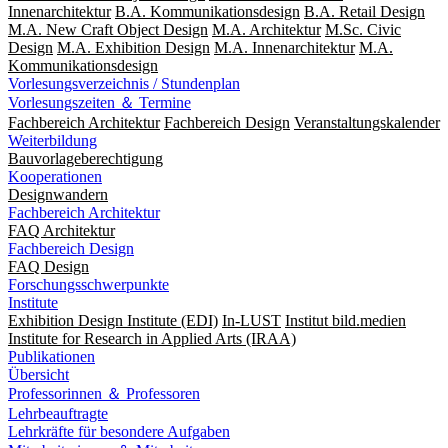
Innenarchitektur
B.A. Kommunikationsdesign
B.A. Retail Design
M.A. New Craft Object Design
M.A. Architektur
M.Sc. Civic
Design
M.A. Exhibition Design
M.A. Innenarchitektur
M.A.
Kommunikationsdesign
Vorlesungsverzeichnis / Stundenplan
Vorlesungszeiten ＆ Termine
Fachbereich Architektur
Fachbereich Design
Veranstaltungskalender
Weiterbildung
Bauvorlageberechtigung
Kooperationen
Designwandern
Fachbereich Architektur
FAQ Architektur
Fachbereich Design
FAQ Design
Forschungsschwerpunkte
Institute
Exhibition Design Institute (EDI)
In-LUST
Institut bild.medien
Institute for Research in Applied Arts (IRAA)
Publikationen
Übersicht
Professorinnen ＆ Professoren
Lehrbeauftragte
Lehrkräfte für besondere Aufgaben