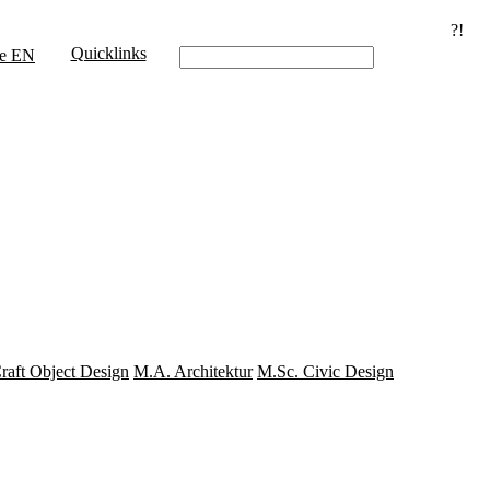
?!
Quicklinks
e
EN
aft Object Design
M.A. Architektur
M.Sc. Civic Design