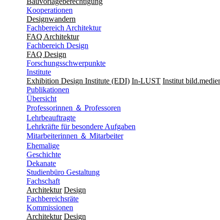
Bauvorlageberechtigung
Kooperationen
Designwandern
Fachbereich Architektur
FAQ Architektur
Fachbereich Design
FAQ Design
Forschungsschwerpunkte
Institute
Exhibition Design Institute (EDI)
In-LUST
Institut bild.medie
Publikationen
Übersicht
Professorinnen ＆ Professoren
Lehrbeauftragte
Lehrkräfte für besondere Aufgaben
Mitarbeiterinnen ＆ Mitarbeiter
Ehemalige
Geschichte
Dekanate
Studienbüro Gestaltung
Fachschaft
Architektur
Design
Fachbereichsräte
Kommissionen
Architektur
Design