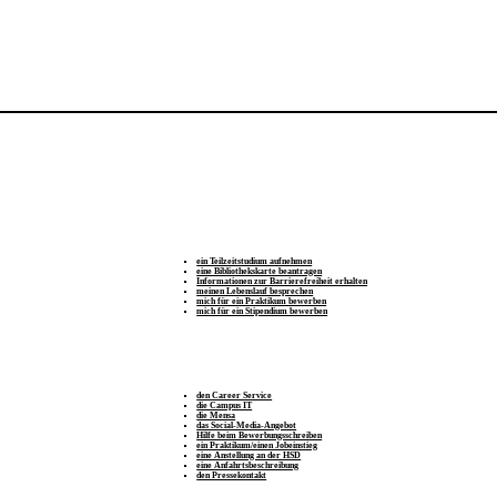
ein Teilzeitstudium aufnehmen
eine Bibliothekskarte beantragen
Informationen zur Barrierefreiheit erhalten
meinen Lebenslauf besprechen
mich für ein Praktikum bewerben
mich für ein Stipendium bewerben
den Career Service
die Campus IT
die Mensa
das Social-Media-Angebot
Hilfe beim Bewerbungsschreiben
ein Praktikum/einen Jobeinstieg
eine Anstellung an der HSD
eine Anfahrtsbeschreibung
den Pressekontakt