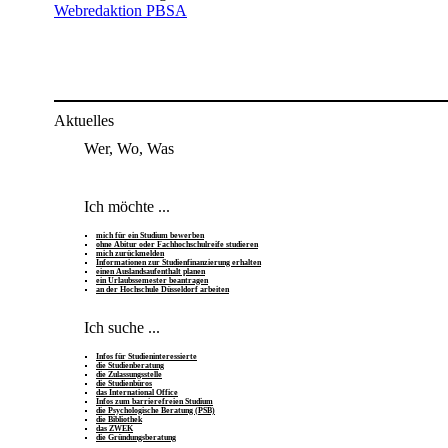
Webredaktion PBSA
Aktuelles
Wer, Wo, Was
Ich möchte ...
mich für ein Studium bewerben
ohne Abitur oder Fachhochschulreife studieren
mich zurückmelden
Informationen zur Studienfinanzierung erhalten
einen Auslandsaufenthalt planen
ein Urlaubssemester beantragen
an der Hochschule Düsseldorf arbeiten
Ich suche ...
Infos für Studieninteressierte
die Studienberatung
die Zulassungsstelle
die Studienbüros
das International Office
Infos zum barrierefreien Studium
die Psychologische Beratung (PSB)
die Bibliothek
das ZWEK
die Gründungsberatung