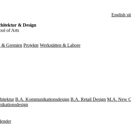
English sit
hitektur & Design
ol of Arts
g & Gremien
Projekte
Werkstätten & Labore
hitektur
B.A. Kommunikationsdesign
B.A. Retail Design
M.A. New Cr
kationsdesign
lender