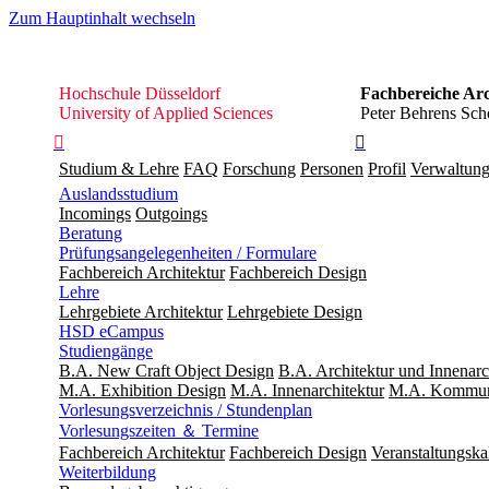
Zum Hauptinhalt wechseln
Hochschule
Hochschule Düsseldorf
Fachbereiche Arc
Düsseldorf
University of Applied Sciences
Peter Behrens Scho


Studium & Lehre
FAQ
Forschung
Personen
Profil
Verwaltun
Auslandsstudium
Incomings
Outgoings
Beratung
Prüfungsangelegenheiten / Formulare
Fachbereich Architektur
Fachbereich Design
Lehre
Lehrgebiete Architektur
Lehrgebiete Design
HSD eCampus
Studiengänge
B.A. New Craft Object Design
B.A. Architektur und Innenarc
M.A. Exhibition Design
M.A. Innenarchitektur
M.A. Kommuni
Vorlesungsverzeichnis / Stundenplan
Vorlesungszeiten ＆ Termine
Fachbereich Architektur
Fachbereich Design
Veranstaltungska
Weiterbildung