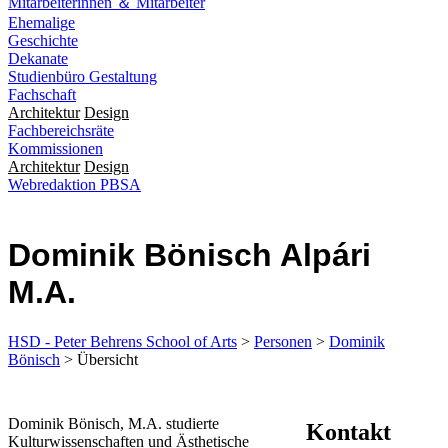
Mitarbeiterinnen ＆ Mitarbeiter
Ehemalige
Geschichte
Dekanate
Studienbüro Gestaltung
Fachschaft
Architektur
Design
Fachbereichsräte
Kommissionen
Architektur
Design
Webredaktion PBSA
Dominik Bönisch Alpári
M.A.
HSD - Peter Behrens School of Arts
>
Personen
>
Dominik
Bönisch
> Übersicht
​Dominik Bönisch, M.A. studierte
Kontakt
Kulturwissenschaften und Ästhetische