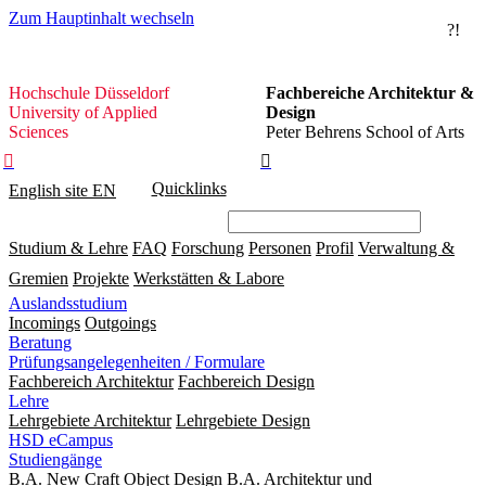
Zum Hauptinhalt wechseln
?!
Hochschule
Hochschule Düsseldorf
Fachbereiche Architektur &
Düsseldorf
University of Applied
Design
Sciences
Peter Behrens School of Arts


Quicklinks
English site
EN
Studium & Lehre
FAQ
Forschung
Personen
Profil
Verwaltung &
Gremien
Projekte
Werkstätten & Labore
Auslandsstudium
Incomings
Outgoings
Beratung
Prüfungsangelegenheiten / Formulare
Fachbereich Architektur
Fachbereich Design
Lehre
Lehrgebiete Architektur
Lehrgebiete Design
HSD eCampus
Studiengänge
B.A. New Craft Object Design
B.A. Architektur und