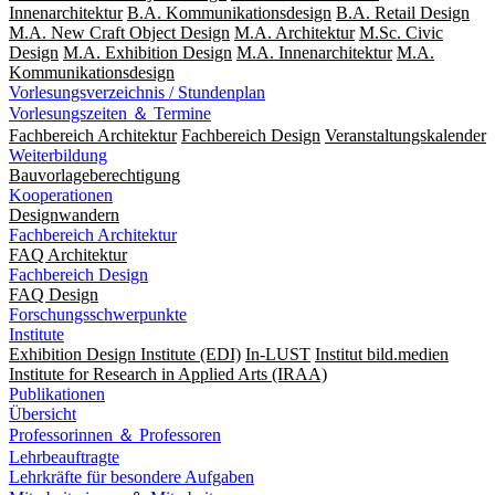
Innenarchitektur
B.A. Kommunikationsdesign
B.A. Retail Design
M.A. New Craft Object Design
M.A. Architektur
M.Sc. Civic
Design
M.A. Exhibition Design
M.A. Innenarchitektur
M.A.
Kommunikationsdesign
Vorlesungsverzeichnis / Stundenplan
Vorlesungszeiten ＆ Termine
Fachbereich Architektur
Fachbereich Design
Veranstaltungskalender
Weiterbildung
Bauvorlageberechtigung
Kooperationen
Designwandern
Fachbereich Architektur
FAQ Architektur
Fachbereich Design
FAQ Design
Forschungsschwerpunkte
Institute
Exhibition Design Institute (EDI)
In-LUST
Institut bild.medien
Institute for Research in Applied Arts (IRAA)
Publikationen
Übersicht
Professorinnen ＆ Professoren
Lehrbeauftragte
Lehrkräfte für besondere Aufgaben