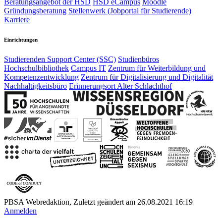
Beratungsangebot der HSD
HSD eCampus
Moodle
Gründungsberatung
Stellenwerk (Jobportal für Studierende)
Karriere
Einrichtungen
Studierenden Support Center (SSC)
Studienbüros
Hochschulbibliothek
Campus IT
Zentrum für Weiterbildung und
Kompetenzentwicklung
Zentrum für Digitalisierung und Digitalität
Nachhaltigkeitsbüro
Erinnerungsort Alter Schlachthof
PBSA Webredaktion, Zuletzt geändert am 26.08.2021 16:19
Anmelden