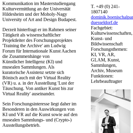
Kommunikation im Masterstudiengang
T.
+49 (0) 241-
Kulturvermittlung an der Universität
1807140
Hildesheim und der Moholy-Nagy
dominik.boenischalpa
University of Art and Design Budapest.
duesseldorf.de
Fachgebiet:
Derzeit hinterfragt er im Rahmen seiner
Kulturwissenschaften,
Tätigkeit als wissenschaftlicher
Kunst- und
Projektleiter des Forschungsprojektes
Bildwissenschaft
'Training the Archive' am Ludwig
Forschungsthemen:
Forum für Internationale Kunst Aachen
KI, VR, AR,
die Zusammenhänge von
GLAM, Kunst,
Künstlicher Intelligenz (KI) und
Sammlungen,
musealen Sammlungen. Als
Archiv, Museum
kuratorische Assistenz setzte sich
Funktionen:
Bönisch auch mit der Virtual Reality
Lehrbeauftragter
(VR) u. a. in der Ausstellung 'Lust der
Täuschung. Von antiker Kunst bis zur
Virtual Reality' auseinander.
Sein Forschungsinteresse liegt daher im
Besonderen in den Auswirkungen von
KI und VR auf die Kunst sowie auf den
musealen Sammlungs- und (Crypto-)​
Ausstellungsbetrieb.