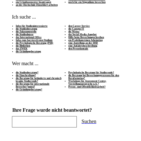
ein Urlaubssemester beantragen
mich für ein Stipendium bewerben
an der Hochschule Düsseldorf arbeiten
Ich suche ...
Infos für Studieninteressierte
den Career Service
die Studienberatung
die Campus IT
die Zulassungsstelle
die Mensa
die Studienbüros
das Social-Media-Angebot
das International Office
Hilfe beim Bewerbungsschreiben
Infos zum barrierefreien Studium
ein Praktikum/einen Jobeinstieg
die Psychologische Beratung (PSB)
eine Anstellung an der HSD
die Bibliothek
eine Anfahrtsbeschreibung
das ZWEK
den Pressekontakt
die Gründungsberatung
Wer macht ...
die Studienberatung?
Psychologische Beratung für Studierende?
die Einschreibung?
die Beratung bei Bewerbungsprozessen für den
die Beratung für behinderte und chronisch
Berufseinstieg?
kranke Studierende?
Workshops für Assessment Center,
die Beratung für internationale
Vorstellungsgespräche u.Ä.?
Bewerber*innen?
Presse- und Öffentlichkeitsarbeit?
die Gründungsberatung?
Ihre Frage wurde nicht beantwortet?
Suchen