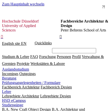
Zum Hauptinhalt wechseln
?!
Hochschule
Hochschule Düsseldorf
Fachbereiche Architektur &
Düsseldorf
University of Applied
Design
Sciences
Peter Behrens School of Arts


Quicklinks
English site
EN
Studium & Lehre
FAQ
Forschung
Personen
Profil
Verwaltung &
Gremien
Projekte
Werkstätten & Labore
Auslandsstudium
Incomings
Outgoings
Beratung
Prüfungsangelegenheiten / Formulare
Fachbereich Architektur
Fachbereich Design
Lehre
Lehrgebiete Architektur
Lehrgebiete Design
HSD eCampus
Studiengänge
B.A. New Craft Object Design
B.A. Architektur und