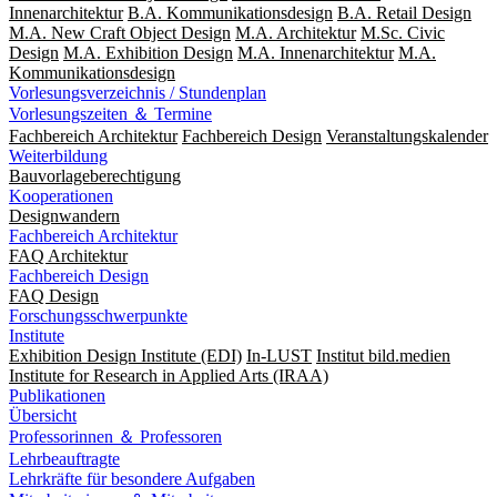
Innenarchitektur
B.A. Kommunikationsdesign
B.A. Retail Design
M.A. New Craft Object Design
M.A. Architektur
M.Sc. Civic
Design
M.A. Exhibition Design
M.A. Innenarchitektur
M.A.
Kommunikationsdesign
Vorlesungsverzeichnis / Stundenplan
Vorlesungszeiten ＆ Termine
Fachbereich Architektur
Fachbereich Design
Veranstaltungskalender
Weiterbildung
Bauvorlageberechtigung
Kooperationen
Designwandern
Fachbereich Architektur
FAQ Architektur
Fachbereich Design
FAQ Design
Forschungsschwerpunkte
Institute
Exhibition Design Institute (EDI)
In-LUST
Institut bild.medien
Institute for Research in Applied Arts (IRAA)
Publikationen
Übersicht
Professorinnen ＆ Professoren
Lehrbeauftragte
Lehrkräfte für besondere Aufgaben