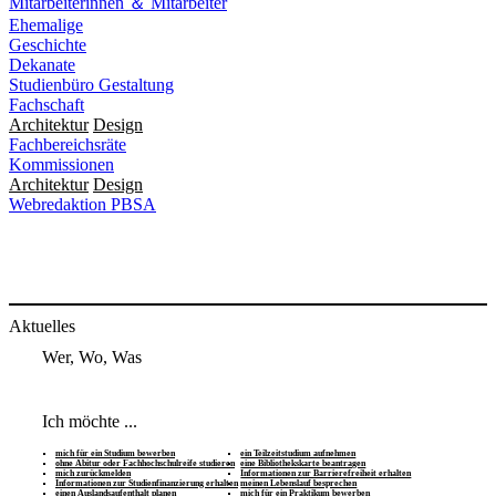
Mitarbeiterinnen ＆ Mitarbeiter
Ehemalige
Geschichte
Dekanate
Studienbüro Gestaltung
Fachschaft
Architektur
Design
Fachbereichsräte
Kommissionen
Architektur
Design
Webredaktion PBSA
Aktuelles
Wer, Wo, Was
Ich möchte ...
mich für ein Studium bewerben
ein Teilzeitstudium aufnehmen
ohne Abitur oder Fachhochschulreife studieren
eine Bibliothekskarte beantragen
mich zurückmelden
Informationen zur Barrierefreiheit erhalten
Informationen zur Studienfinanzierung erhalten
meinen Lebenslauf besprechen
einen Auslandsaufenthalt planen
mich für ein Praktikum bewerben