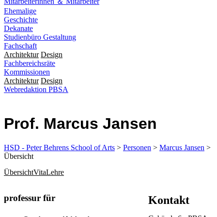
Mitarbeiterinnen ＆ Mitarbeiter
Ehemalige
Geschichte
Dekanate
Studienbüro Gestaltung
Fachschaft
Architektur
Design
Fachbereichsräte
Kommissionen
Architektur
Design
Webredaktion PBSA
Prof. Marcus Jansen
HSD - Peter Behrens School of Arts
>
Personen
>
Marcus Jansen
>
Übersicht
Übersicht
Vita
Lehre
professur für
Kontakt