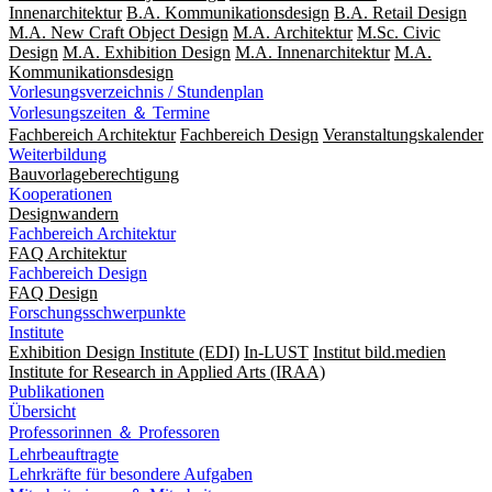
Innenarchitektur
B.A. Kommunikationsdesign
B.A. Retail Design
M.A. New Craft Object Design
M.A. Architektur
M.Sc. Civic
Design
M.A. Exhibition Design
M.A. Innenarchitektur
M.A.
Kommunikationsdesign
Vorlesungsverzeichnis / Stundenplan
Vorlesungszeiten ＆ Termine
Fachbereich Architektur
Fachbereich Design
Veranstaltungskalender
Weiterbildung
Bauvorlageberechtigung
Kooperationen
Designwandern
Fachbereich Architektur
FAQ Architektur
Fachbereich Design
FAQ Design
Forschungsschwerpunkte
Institute
Exhibition Design Institute (EDI)
In-LUST
Institut bild.medien
Institute for Research in Applied Arts (IRAA)
Publikationen
Übersicht
Professorinnen ＆ Professoren
Lehrbeauftragte
Lehrkräfte für besondere Aufgaben