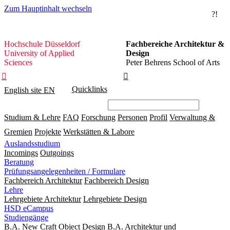
Zum Hauptinhalt wechseln
?!
Hochschule
Hochschule Düsseldorf
Fachbereiche Architektur &
Düsseldorf
University of Applied
Design
Sciences
Peter Behrens School of Arts


Quicklinks
English site
EN
Studium & Lehre
FAQ
Forschung
Personen
Profil
Verwaltung &
Gremien
Projekte
Werkstätten & Labore
Auslandsstudium
Incomings
Outgoings
Beratung
Prüfungsangelegenheiten / Formulare
Fachbereich Architektur
Fachbereich Design
Lehre
Lehrgebiete Architektur
Lehrgebiete Design
HSD eCampus
Studiengänge
B.A. New Craft Object Design
B.A. Architektur und