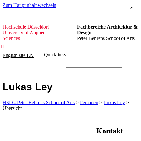
Zum Hauptinhalt wechseln
?!
Hochschule
Hochschule Düsseldorf
Fachbereiche Architektur &
Düsseldorf
University of Applied
Design
Sciences
Peter Behrens School of Arts


Quicklinks
English site
EN
Lukas Ley
HSD - Peter Behrens School of Arts
>
Personen
>
Lukas Ley
>
Übersicht
Kontakt