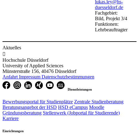
lukas.ley@hs-
duesseldorf.de
Fachgebiet:
Bild, Projekt 3/4
Funktionen:
Lehrbeauftragter
Aktuelles

Hochschule Düsseldorf
University of Applied Sciences
Münsterstraße 156, 40476 Düsseldorf
Anfahrt
Impressum
Datenschutzbestimmungen
Dienstleistungen
Bewerbungsportal für Studienplätze
Zentrale Studienberatung
Beratungsangebot der HSD
HSD eCampus
Moodle
Gründungsberatung
Stellenwerk (Jobportal für Studierende)
Karriere
Einrichtungen