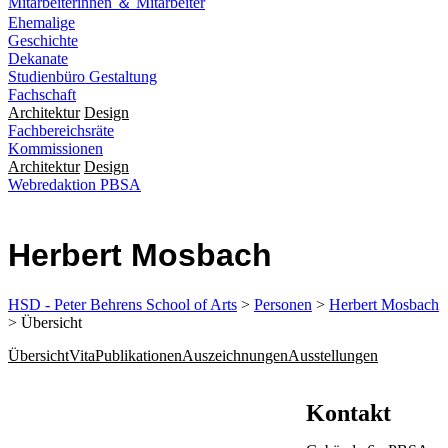
Mitarbeiterinnen ＆ Mitarbeiter
Ehemalige
Geschichte
Dekanate
Studienbüro Gestaltung
Fachschaft
Architektur
Design
Fachbereichsräte
Kommissionen
Architektur
Design
Webredaktion PBSA
Herbert Mosbach
HSD - Peter Behrens School of Arts
>
Personen
>
Herbert Mosbach
> Übersicht
Übersicht
Vita
Publikationen
Auszeichnungen
Ausstellungen
Kontakt