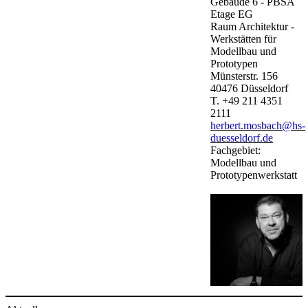
Gebäude
6 - PBSA
Etage
EG
Raum
Architektur -
Werkstätten für
Modellbau und
Prototypen
Münsterstr. 156
40476
Düsseldorf
T.
+49 211 4351
2111
herbert.mosbach@hs-
duesseldorf.de
Fachgebiet:
Modellbau und
Prototypenwerkstatt