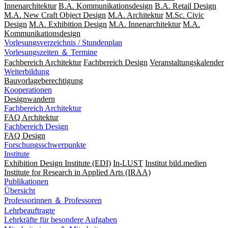
Innenarchitektur
B.A. Kommunikationsdesign
B.A. Retail Design
M.A. New Craft Object Design
M.A. Architektur
M.Sc. Civic
Design
M.A. Exhibition Design
M.A. Innenarchitektur
M.A.
Kommunikationsdesign
Vorlesungsverzeichnis / Stundenplan
Vorlesungszeiten ＆ Termine
Fachbereich Architektur
Fachbereich Design
Veranstaltungskalender
Weiterbildung
Bauvorlageberechtigung
Kooperationen
Designwandern
Fachbereich Architektur
FAQ Architektur
Fachbereich Design
FAQ Design
Forschungsschwerpunkte
Institute
Exhibition Design Institute (EDI)
In-LUST
Institut bild.medien
Institute for Research in Applied Arts (IRAA)
Publikationen
Übersicht
Professorinnen ＆ Professoren
Lehrbeauftragte
Lehrkräfte für besondere Aufgaben