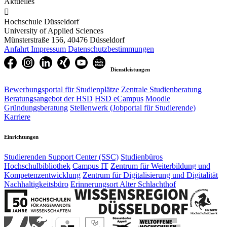
Aktuelles

Hochschule Düsseldorf
University of Applied Sciences
Münsterstraße 156, 40476 Düsseldorf
Anfahrt
Impressum
Datenschutzbestimmungen
Dienstleistungen
Bewerbungsportal für Studienplätze
Zentrale Studienberatung
Beratungsangebot der HSD
HSD eCampus
Moodle
Gründungsberatung
Stellenwerk (Jobportal für Studierende)
Karriere
Einrichtungen
Studierenden Support Center (SSC)
Studienbüros
Hochschulbibliothek
Campus IT
Zentrum für Weiterbildung und
Kompetenzentwicklung
Zentrum für Digitalisierung und Digitalität
Nachhaltigkeitsbüro
Erinnerungsort Alter Schlachthof