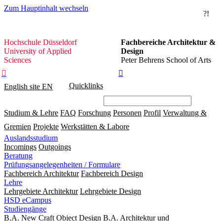
Zum Hauptinhalt wechseln
?!
Hochschule
Hochschule Düsseldorf
Fachbereiche Architektur &
Düsseldorf
University of Applied
Design
Sciences
Peter Behrens School of Arts


Quicklinks
English site
EN
Studium & Lehre
FAQ
Forschung
Personen
Profil
Verwaltung &
Gremien
Projekte
Werkstätten & Labore
Auslandsstudium
Incomings
Outgoings
Beratung
Prüfungsangelegenheiten / Formulare
Fachbereich Architektur
Fachbereich Design
Lehre
Lehrgebiete Architektur
Lehrgebiete Design
HSD eCampus
Studiengänge
B.A. New Craft Object Design
B.A. Architektur und