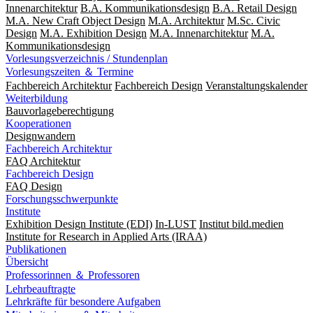
Innenarchitektur
B.A. Kommunikationsdesign
B.A. Retail Design
M.A. New Craft Object Design
M.A. Architektur
M.Sc. Civic
Design
M.A. Exhibition Design
M.A. Innenarchitektur
M.A.
Kommunikationsdesign
Vorlesungsverzeichnis / Stundenplan
Vorlesungszeiten ＆ Termine
Fachbereich Architektur
Fachbereich Design
Veranstaltungskalender
Weiterbildung
Bauvorlageberechtigung
Kooperationen
Designwandern
Fachbereich Architektur
FAQ Architektur
Fachbereich Design
FAQ Design
Forschungsschwerpunkte
Institute
Exhibition Design Institute (EDI)
In-LUST
Institut bild.medien
Institute for Research in Applied Arts (IRAA)
Publikationen
Übersicht
Professorinnen ＆ Professoren
Lehrbeauftragte
Lehrkräfte für besondere Aufgaben