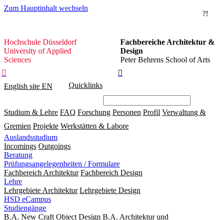
Zum Hauptinhalt wechseln
?!
Hochschule
Hochschule Düsseldorf
Fachbereiche Architektur &
Düsseldorf
University of Applied
Design
Sciences
Peter Behrens School of Arts


Quicklinks
English site
EN
Studium & Lehre
FAQ
Forschung
Personen
Profil
Verwaltung &
Gremien
Projekte
Werkstätten & Labore
Auslandsstudium
Incomings
Outgoings
Beratung
Prüfungsangelegenheiten / Formulare
Fachbereich Architektur
Fachbereich Design
Lehre
Lehrgebiete Architektur
Lehrgebiete Design
HSD eCampus
Studiengänge
B.A. New Craft Object Design
B.A. Architektur und