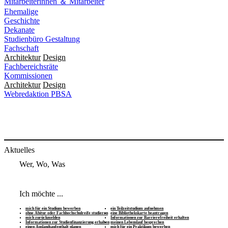
Mitarbeiterinnen ＆ Mitarbeiter
Ehemalige
Geschichte
Dekanate
Studienbüro Gestaltung
Fachschaft
Architektur
Design
Fachbereichsräte
Kommissionen
Architektur
Design
Webredaktion PBSA
Aktuelles
Wer, Wo, Was
Ich möchte ...
mich für ein Studium bewerben
ein Teilzeitstudium aufnehmen
ohne Abitur oder Fachhochschulreife studieren
eine Bibliothekskarte beantragen
mich zurückmelden
Informationen zur Barrierefreiheit erhalten
Informationen zur Studienfinanzierung erhalten
meinen Lebenslauf besprechen
einen Auslandsaufenthalt planen
mich für ein Praktikum bewerben