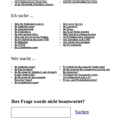
ein Urlaubssemester beantragen
mich für ein Stipendium bewerben
an der Hochschule Düsseldorf arbeiten
Ich suche ...
Infos für Studieninteressierte
den Career Service
die Studienberatung
die Campus IT
die Zulassungsstelle
die Mensa
die Studienbüros
das Social-Media-Angebot
das International Office
Hilfe beim Bewerbungsschreiben
Infos zum barrierefreien Studium
ein Praktikum/einen Jobeinstieg
die Psychologische Beratung (PSB)
eine Anstellung an der HSD
die Bibliothek
eine Anfahrtsbeschreibung
das ZWEK
den Pressekontakt
die Gründungsberatung
Wer macht ...
die Studienberatung?
Psychologische Beratung für Studierende?
die Einschreibung?
die Beratung bei Bewerbungsprozessen für den
die Beratung für behinderte und chronisch
Berufseinstieg?
kranke Studierende?
Workshops für Assessment Center,
die Beratung für internationale
Vorstellungsgespräche u.Ä.?
Bewerber*innen?
Presse- und Öffentlichkeitsarbeit?
die Gründungsberatung?
Ihre Frage wurde nicht beantwortet?
Suchen