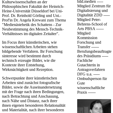
bild.medien -----
Kulturwissenschaften an der
Mitglied Zentrum für
Philosophischen Fakultät der Heinrich-
Digitalisierung und
Heine-Universität Düsseldorf bei Uni-
Digitalität ZDD -----
Prof. Dr. Reinhold Görling und Uni.-
Mitglied Peter-
Prof'in Dr. Angela Krewani zum Thema
Behrens-School of
"Medienästehetik des Schattens - Zur
Arts PBSA ------
Neubestimmung des Mensch-Technik-
Mitglied
Verhältnisses im digitalen Zeitalter".
Kommission
Forschung und
Im Focus ihrer künstlerischen, wie
Transfer ------
wissenschaftlichen Arbeiten stehen
Berufungsbeauftragte
bildgebende Verfahren. Ihr Forschung​
des Präsidiums -----
sinteresse wird bestimmt durch
Fachliche
technisch erzeugte Bilder, wie die
Gutachterin in
Kontexte ihrer Entstehung,
Antragsverfahren
Wirkmächtigkeit und Rezeption.
DFG u.a. -----
Schwerpunkte ihrer künstlerischen
Ombudsperson für
Arbeiten sind zunächst fotografische
Gute
Bilder, sowie die Auseinandersetzung
wissenschaftliche
mit der Frage nach ihren Bedingungen,
Praxis ------
nach Betrachtung und Anschauung,
nach Nähe und Distanz, nach ihrer
ihnen eigenen besonderen Relationalität
und Materialität, nach ihrer besonderen