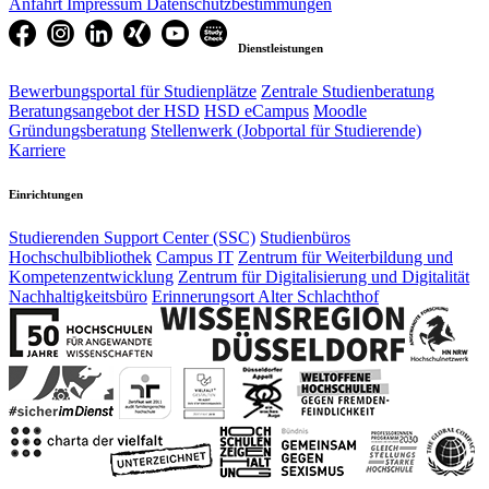
Anfahrt
Impressum
Datenschutzbestimmungen
Dienstleistungen
Bewerbungsportal für Studienplätze
Zentrale Studienberatung
Beratungsangebot der HSD
HSD eCampus
Moodle
Gründungsberatung
Stellenwerk (Jobportal für Studierende)
Karriere
Einrichtungen
Studierenden Support Center (SSC)
Studienbüros
Hochschulbibliothek
Campus IT
Zentrum für Weiterbildung und
Kompetenzentwicklung
Zentrum für Digitalisierung und Digitalität
Nachhaltigkeitsbüro
Erinnerungsort Alter Schlachthof