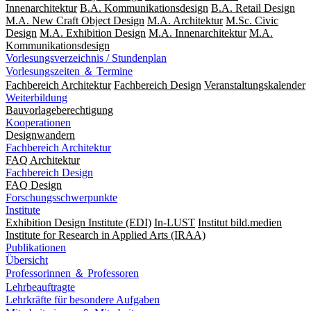
Innenarchitektur
B.A. Kommunikationsdesign
B.A. Retail Design
M.A. New Craft Object Design
M.A. Architektur
M.Sc. Civic
Design
M.A. Exhibition Design
M.A. Innenarchitektur
M.A.
Kommunikationsdesign
Vorlesungsverzeichnis / Stundenplan
Vorlesungszeiten ＆ Termine
Fachbereich Architektur
Fachbereich Design
Veranstaltungskalender
Weiterbildung
Bauvorlageberechtigung
Kooperationen
Designwandern
Fachbereich Architektur
FAQ Architektur
Fachbereich Design
FAQ Design
Forschungsschwerpunkte
Institute
Exhibition Design Institute (EDI)
In-LUST
Institut bild.medien
Institute for Research in Applied Arts (IRAA)
Publikationen
Übersicht
Professorinnen ＆ Professoren
Lehrbeauftragte
Lehrkräfte für besondere Aufgaben