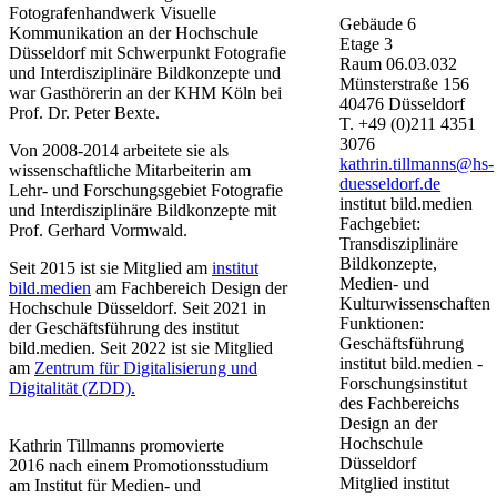
Fotografenhandwerk Visuelle
Gebäude
6
Kommunikation an der Hochschule
Etage
3
Düsseldorf mit Schwerpunkt Fotografie
Raum
06.03.032
und Interdisziplinäre Bildkonzepte und
Münsterstraße
156
war Gasthörerin an der KHM Köln bei
40476
Düsseldorf
Prof. Dr. Peter Bexte.
T.
+49 (0)211 4351
3076
Von 2008-2014 arbeitete sie als
kathrin.tillmanns@hs-
wissenschaftliche Mitarbeiterin am
duesseldorf.de
Lehr- und Forschungsgebiet Fotografie
institut bild.medien
und Interdisziplinäre Bildkonzepte mit
Fachgebiet:
Prof. Gerhard Vormw​ald.
Transdisziplinäre
Bildkonzepte,
Seit 2015 ist sie Mitglied am
institut
Medien- und
bild.medien
​ am Fachbereich Design der
Kulturwissenschaften
Hochschule Düsseldorf. Seit 2021 in
Funktionen:
der Geschäftsführung des institut
Geschäftsführung
bild.medien. Seit 2022 ist sie Mitglied
institut bild.medien -
am
Zentrum für Digitalisierung und
Forschungsinstitut
Digitalität (ZDD).
des Fachbereichs
Design an der
Hochschule
Kathrin Tillmanns promovierte
Düsseldorf
2016 nach einem Promotionsstudium
Mitglied institut
am Institut für Medien- und