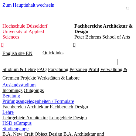
Zum Hauptinhalt wechseln
?!
Hochschule
Hochschule Düsseldorf
Fachbereiche Architektur &
Düsseldorf
University of Applied
Design
Sciences
Peter Behrens School of Arts


Quicklinks
English site
EN
Studium & Lehre
FAQ
Forschung
Personen
Profil
Verwaltung &
Gremien
Projekte
Werkstätten & Labore
Auslandsstudium
Incomings
Outgoings
Beratung
Prüfungsangelegenheiten / Formulare
Fachbereich Architektur
Fachbereich Design
Lehre
Lehrgebiete Architektur
Lehrgebiete Design
HSD eCampus
Studiengänge
B.A. New Craft Object Design
B.A. Architektur und