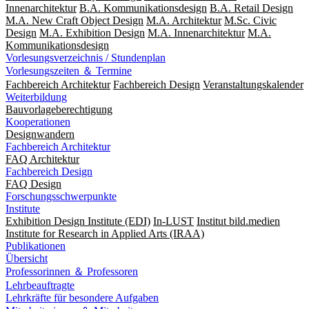
Innenarchitektur
B.A. Kommunikationsdesign
B.A. Retail Design
M.A. New Craft Object Design
M.A. Architektur
M.Sc. Civic
Design
M.A. Exhibition Design
M.A. Innenarchitektur
M.A.
Kommunikationsdesign
Vorlesungsverzeichnis / Stundenplan
Vorlesungszeiten ＆ Termine
Fachbereich Architektur
Fachbereich Design
Veranstaltungskalender
Weiterbildung
Bauvorlageberechtigung
Kooperationen
Designwandern
Fachbereich Architektur
FAQ Architektur
Fachbereich Design
FAQ Design
Forschungsschwerpunkte
Institute
Exhibition Design Institute (EDI)
In-LUST
Institut bild.medien
Institute for Research in Applied Arts (IRAA)
Publikationen
Übersicht
Professorinnen ＆ Professoren
Lehrbeauftragte
Lehrkräfte für besondere Aufgaben