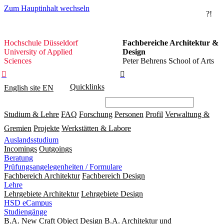
Zum Hauptinhalt wechseln
?!
Hochschule
Hochschule Düsseldorf
Fachbereiche Architektur &
Düsseldorf
University of Applied
Design
Sciences
Peter Behrens School of Arts


Quicklinks
English site
EN
Studium & Lehre
FAQ
Forschung
Personen
Profil
Verwaltung &
Gremien
Projekte
Werkstätten & Labore
Auslandsstudium
Incomings
Outgoings
Beratung
Prüfungsangelegenheiten / Formulare
Fachbereich Architektur
Fachbereich Design
Lehre
Lehrgebiete Architektur
Lehrgebiete Design
HSD eCampus
Studiengänge
B.A. New Craft Object Design
B.A. Architektur und