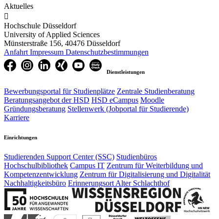
Aktuelles

Hochschule Düsseldorf
University of Applied Sciences
Münsterstraße 156, 40476 Düsseldorf
Anfahrt
Impressum
Datenschutzbestimmungen
Dienstleistungen
Bewerbungsportal für Studienplätze
Zentrale Studienberatung
Beratungsangebot der HSD
HSD eCampus
Moodle
Gründungsberatung
Stellenwerk (Jobportal für Studierende)
Karriere
Einrichtungen
Studierenden Support Center (SSC)
Studienbüros
Hochschulbibliothek
Campus IT
Zentrum für Weiterbildung und
Kompetenzentwicklung
Zentrum für Digitalisierung und Digitalität
Nachhaltigkeitsbüro
Erinnerungsort Alter Schlachthof