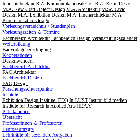
Innenarchitektur
B.A. Kommunikationsdesign
B.A. Retail Design
M.A. New Craft Object Design
M.A. Architektur
M.Sc. Civic
Design
M.A. Exhibition Design
M.A. Innenarchitektur
M.A.
Kommunikationsdesign
Vorlesungsverzeichnis / Stundenplan
Vorlesungszeiten ＆ Termine
Fachbereich Architektur
Fachbereich Design
Veranstaltungskalender
Weiterbildung
Bauvorlageberechtigung
Kooperationen
Designwandern
Fachbereich Architektur
FAQ Architektur
Fachbereich Design
FAQ Design
Forschungsschwerpunkte
Institute
Exhibition Design Institute (EDI)
In-LUST
Institut bild.medien
Institute for Research in Applied Arts (IRAA)
Publikationen
Übersicht
Professorinnen ＆ Professoren
Lehrbeauftragte
Lehrkräfte für besondere Aufgaben