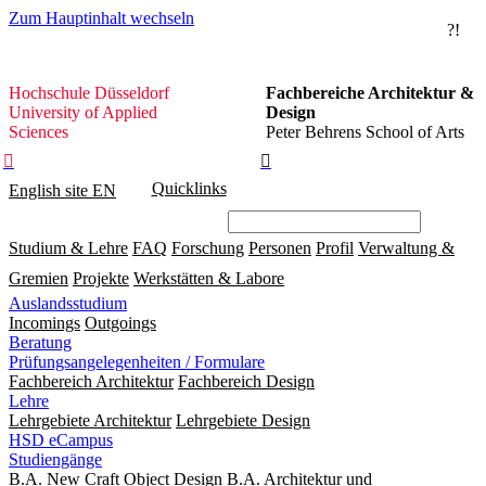
Zum Hauptinhalt wechseln
?!
Hochschule
Hochschule Düsseldorf
Fachbereiche Architektur &
Düsseldorf
University of Applied
Design
Sciences
Peter Behrens School of Arts


Quicklinks
English site
EN
Studium & Lehre
FAQ
Forschung
Personen
Profil
Verwaltung &
Gremien
Projekte
Werkstätten & Labore
Auslandsstudium
Incomings
Outgoings
Beratung
Prüfungsangelegenheiten / Formulare
Fachbereich Architektur
Fachbereich Design
Lehre
Lehrgebiete Architektur
Lehrgebiete Design
HSD eCampus
Studiengänge
B.A. New Craft Object Design
B.A. Architektur und