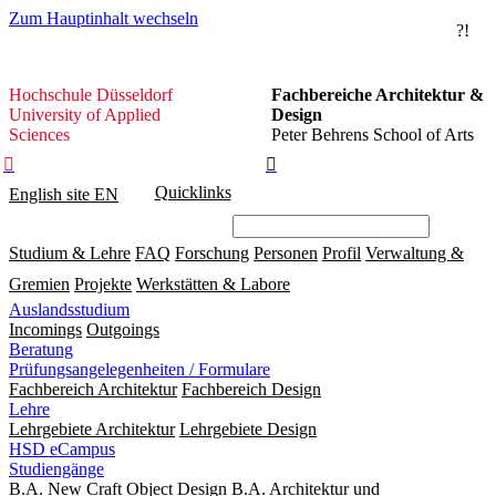
Zum Hauptinhalt wechseln
?!
Hochschule
Hochschule Düsseldorf
Fachbereiche Architektur &
Düsseldorf
University of Applied
Design
Sciences
Peter Behrens School of Arts


Quicklinks
English site
EN
Studium & Lehre
FAQ
Forschung
Personen
Profil
Verwaltung &
Gremien
Projekte
Werkstätten & Labore
Auslandsstudium
Incomings
Outgoings
Beratung
Prüfungsangelegenheiten / Formulare
Fachbereich Architektur
Fachbereich Design
Lehre
Lehrgebiete Architektur
Lehrgebiete Design
HSD eCampus
Studiengänge
B.A. New Craft Object Design
B.A. Architektur und