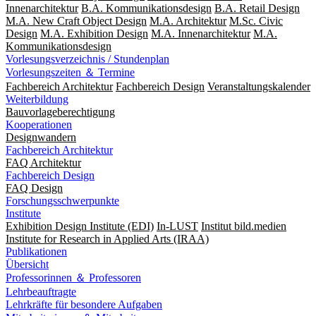
Innenarchitektur
B.A. Kommunikationsdesign
B.A. Retail Design
M.A. New Craft Object Design
M.A. Architektur
M.Sc. Civic
Design
M.A. Exhibition Design
M.A. Innenarchitektur
M.A.
Kommunikationsdesign
Vorlesungsverzeichnis / Stundenplan
Vorlesungszeiten ＆ Termine
Fachbereich Architektur
Fachbereich Design
Veranstaltungskalender
Weiterbildung
Bauvorlageberechtigung
Kooperationen
Designwandern
Fachbereich Architektur
FAQ Architektur
Fachbereich Design
FAQ Design
Forschungsschwerpunkte
Institute
Exhibition Design Institute (EDI)
In-LUST
Institut bild.medien
Institute for Research in Applied Arts (IRAA)
Publikationen
Übersicht
Professorinnen ＆ Professoren
Lehrbeauftragte
Lehrkräfte für besondere Aufgaben