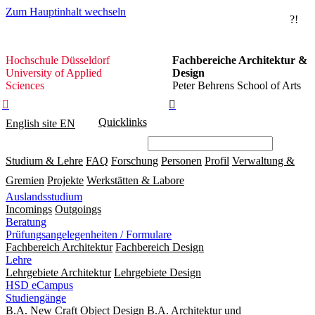
Zum Hauptinhalt wechseln
?!
Hochschule
Hochschule Düsseldorf
Fachbereiche Architektur &
Düsseldorf
University of Applied
Design
Sciences
Peter Behrens School of Arts


Quicklinks
English site
EN
Studium & Lehre
FAQ
Forschung
Personen
Profil
Verwaltung &
Gremien
Projekte
Werkstätten & Labore
Auslandsstudium
Incomings
Outgoings
Beratung
Prüfungsangelegenheiten / Formulare
Fachbereich Architektur
Fachbereich Design
Lehre
Lehrgebiete Architektur
Lehrgebiete Design
HSD eCampus
Studiengänge
B.A. New Craft Object Design
B.A. Architektur und