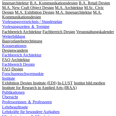
Innenarchitektur
B.A. Kommunikationsdesign
B.A. Retail Design
M.A. New Craft Object Design
M.A. Architektur
M.Sc. Civic
Design
M.A. Exhibition Design
M.A. Innenarchitektur
M.A.
Kommunikationsdesign
Vorlesungsverzeichnis / Stundenplan
Vorlesungszeiten ＆ Termine
Fachbereich Architektur
Fachbereich Design
Veranstaltungskalender
Weiterbildung
Bauvorlageberechtigung
Kooperationen
Designwandern
Fachbereich Architektur
FAQ Architektur
Fachbereich Design
FAQ Design
Forschungsschwerpunkte
Institute
Exhibition Design Institute (EDI)
In-LUST
Institut bild.medien
Institute for Research in Applied Arts (IRAA)
Publikationen
Übersicht
Professorinnen ＆ Professoren
Lehrbeauftragte
Lehrkräfte für besondere Aufgaben