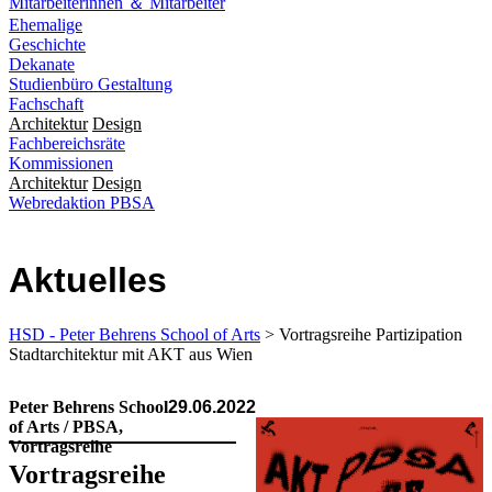
Mitarbeiterinnen ＆ Mitarbeiter
Ehemalige
Geschichte
Dekanate
Studienbüro Gestaltung
Fachschaft
Architektur
Design
Fachbereichsräte
Kommissionen
Architektur
Design
Webredaktion PBSA
Aktuelles
HSD - Peter Behrens School of Arts
> Vortragsreihe Partizipation
Stadtarchitektur mit AKT aus Wien
Peter Behrens School
29.06.2022
of Arts / PBSA,
Vortragsreihe
Vortragsreihe