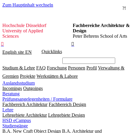
Zum Hauptinhalt wechseln
?!
Hochschule
Hochschule Düsseldorf
Fachbereiche Architektur &
Düsseldorf
University of Applied
Design
Sciences
Peter Behrens School of Arts


Quicklinks
English site
EN
Studium & Lehre
FAQ
Forschung
Personen
Profil
Verwaltung &
Gremien
Projekte
Werkstätten & Labore
Auslandsstudium
Incomings
Outgoings
Beratung
Prüfungsangelegenheiten / Formulare
Fachbereich Architektur
Fachbereich Design
Lehre
Lehrgebiete Architektur
Lehrgebiete Design
HSD eCampus
Studiengänge
B.A. New Craft Object Design
B.A. Architektur und