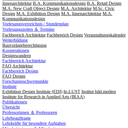
Innenarchitektur
B.A. Kommunikationsdesign
B.A. Retail Design
M.A. New Craft Object Design
M.A. Architektur
M.Sc. Civic
Design
M.A. Exhibition Design
M.A. Innenarchitektur
M.A.
Kommunikationsdesign
Vorlesungsverzeichnis / Stundenplan
Vorlesungszeiten ＆ Termine
Fachbereich Architektur
Fachbereich Design
Veranstaltungskalender
Weiterbildung
Bauvorlageberechtigung
Kooperationen
Designwandern
Fachbereich Architektur
FAQ Architektur
Fachbereich Design
FAQ Design
Forschungsschwerpunkte
Institute
Exhibition Design Institute (EDI)
In-LUST
Institut bild.medien
Institute for Research in Applied Arts (IRAA)
Publikationen
Übersicht
Professorinnen ＆ Professoren
Lehrbeauftragte
Lehrkräfte für besondere Aufgaben