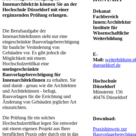
Innenarchitekt:in können Sie an der
Hochschule Düsseldorf mit einer
Dekanat
ergänzenden Prüfung erlangen.
Fachbereich
Innen:Architektur
Institute für
​​​​Die Berufsaufgabe der
Wissenschaftliche
InnenarchitektInnen sieht nur eine
Weiterbildung
eingeschränkte Bauvorlageberechtigung
für bauliche Veränderung von
Gebäuden vor. Es gibt jedoch die
E-
Möglichkeit mit einem
Mail:
weiterbildung.
Hochschulzertifikat eine
duesseldorf.de​
uneingeschränkte
Bauvorlageberechtigung für
InnenarchitektInnen
zu erhalten. Sie
Hochschule
sind damit - genau wie die Architekten
Düsseldorf
und Architektinnen - befugt,
Münsterstr. 156
Bauvorlagen für die Errichtung und
40476 Düsseldorf
Änderung von Gebäuden jeglicher Art
einzurichten.
Die Prüfung für ein solches
​Download:
Hochschulzertifikat legen Sie entweder
mit einem eigenen Projekt aus Ihrer
Praxishinweis zur
beruflichen Praxis oder durch ein in das
Bauvorlageberechtigu