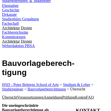
Mitarbeiterinnen ＆ Mitarbeiter
Ehemalige
Geschichte
Dekanate
Studienbüro Gestaltung
Fachschaft
Architektur
Design
Fachbereichsräte
Kommissionen
Architektur
Design
Webredaktion PBSA
Bau­vorlage­be­rech­
tigung
HSD - Peter Behrens School of Arts
>
Studium & Lehre
>
Studiengänge
>
Bauvorlageberechtigung
> Übersicht
Übersicht
Voraussetzungen
Anmeldung
Prüfung
Kosten
FAQ
​​Die uneingeschränkte
Bauvorlageberechtigung als
KONTAKT