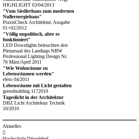
HIGHLIGHT 03/04/2013
"Vom Siedlerhaus zum modernen
Nullernergiehaus"
​​PraxisCheck Architektur, Ausgabe
01+02/2012
"Völlig unpolitisch, aber es
funkt
ioniert"
LED Downlights beleuchten den
Plenarsaal des Landtags NRW
​Professional Lighting Design Nr.
76 März/April 2011​
"Wie Wohnräume zu
Lebensräumen werden"
elero 04/2011
​Lebensräume mit Licht gestalten
greenbuilding 1172010​
​Tageslicht in der Architektur​​
​DBZ Licht Architektur Technik
10/2010
Aktuelles

Hochschule Düsseldorf