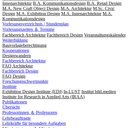
Innenarchitektur
B.A. Kommunikationsdesign
B.A. Retail Design
M.A. New Craft Object Design
M.A. Architektur
M.Sc. Civic
Design
M.A. Exhibition Design
M.A. Innenarchitektur
M.A.
Kommunikationsdesign
Vorlesungsverzeichnis / Stundenplan
Vorlesungszeiten ＆ Termine
Fachbereich Architektur
Fachbereich Design
Veranstaltungskalender
Weiterbildung
Bauvorlageberechtigung
Kooperationen
Designwandern
Fachbereich Architektur
FAQ Architektur
Fachbereich Design
FAQ Design
Forschungsschwerpunkte
Institute
Exhibition Design Institute (EDI)
In-LUST
Institut bild.medien
Institute for Research in Applied Arts (IRAA)
Publikationen
Übersicht
Professorinnen ＆ Professoren
Lehrbeauftragte
Lehrkräfte für besondere Aufgaben