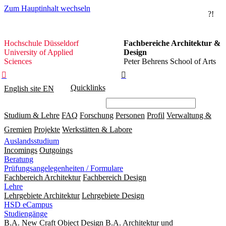
Zum Hauptinhalt wechseln
?!
Hochschule
Hochschule Düsseldorf
Fachbereiche Architektur &
Düsseldorf
University of Applied
Design
Sciences
Peter Behrens School of Arts


Quicklinks
English site
EN
Studium & Lehre
FAQ
Forschung
Personen
Profil
Verwaltung &
Gremien
Projekte
Werkstätten & Labore
Auslandsstudium
Incomings
Outgoings
Beratung
Prüfungsangelegenheiten / Formulare
Fachbereich Architektur
Fachbereich Design
Lehre
Lehrgebiete Architektur
Lehrgebiete Design
HSD eCampus
Studiengänge
B.A. New Craft Object Design
B.A. Architektur und