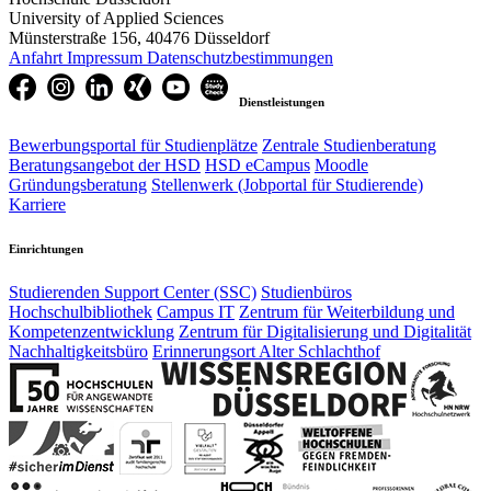
University of Applied Sciences
Münsterstraße 156, 40476 Düsseldorf
Anfahrt
Impressum
Datenschutzbestimmungen
Dienstleistungen
Bewerbungsportal für Studienplätze
Zentrale Studienberatung
Beratungsangebot der HSD
HSD eCampus
Moodle
Gründungsberatung
Stellenwerk (Jobportal für Studierende)
Karriere
Einrichtungen
Studierenden Support Center (SSC)
Studienbüros
Hochschulbibliothek
Campus IT
Zentrum für Weiterbildung und
Kompetenzentwicklung
Zentrum für Digitalisierung und Digitalität
Nachhaltigkeitsbüro
Erinnerungsort Alter Schlachthof