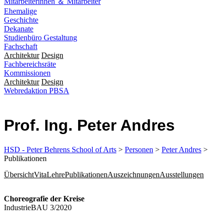
Mitarbeiterinnen ＆ Mitarbeiter
Ehemalige
Geschichte
Dekanate
Studienbüro Gestaltung
Fachschaft
Architektur
Design
Fachbereichsräte
Kommissionen
Architektur
Design
Webredaktion PBSA
Prof. Ing. Peter Andres
HSD - Peter Behrens School of Arts
>
Personen
>
Peter Andres
>
Publikationen
Übersicht
Vita
Lehre
Publikationen
Auszeichnungen
Ausstellungen
Choreografie der Kreise
IndustrieBAU 3/2020