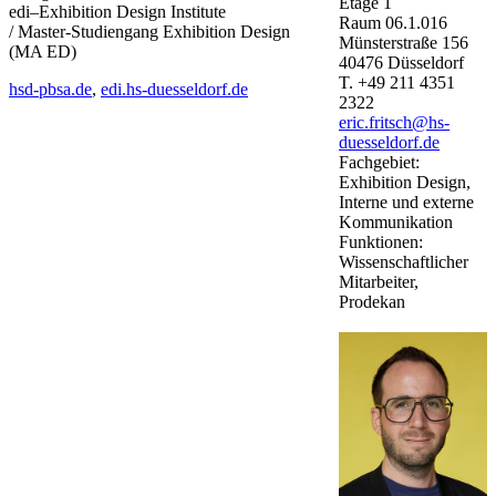
Etage
1
edi–Exhibition Design Institute
Raum
06.1.016
/ Master-Studiengang Exhibition Design
Münsterstraße
156
(MA ED)
40476
Düsseldorf
T.
+49 211 4351
​hsd-pbsa.de
,
edi.hs-duesseldorf.de​​
2322
eric.fritsch@hs-
duesseldorf.de
Fachgebiet:
Exhibition Design,
Interne und externe
Kommunikation
Funktionen:
Wissenschaftlicher
Mitarbeiter,
Prodekan