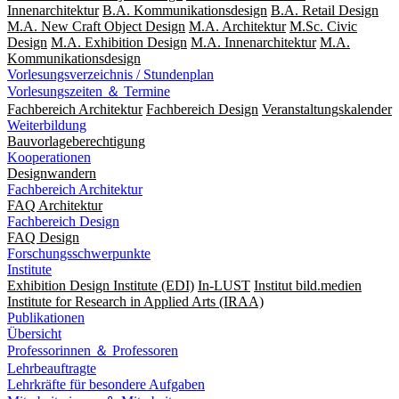
Innenarchitektur
B.A. Kommunikationsdesign
B.A. Retail Design
M.A. New Craft Object Design
M.A. Architektur
M.Sc. Civic
Design
M.A. Exhibition Design
M.A. Innenarchitektur
M.A.
Kommunikationsdesign
Vorlesungsverzeichnis / Stundenplan
Vorlesungszeiten ＆ Termine
Fachbereich Architektur
Fachbereich Design
Veranstaltungskalender
Weiterbildung
Bauvorlageberechtigung
Kooperationen
Designwandern
Fachbereich Architektur
FAQ Architektur
Fachbereich Design
FAQ Design
Forschungsschwerpunkte
Institute
Exhibition Design Institute (EDI)
In-LUST
Institut bild.medien
Institute for Research in Applied Arts (IRAA)
Publikationen
Übersicht
Professorinnen ＆ Professoren
Lehrbeauftragte
Lehrkräfte für besondere Aufgaben