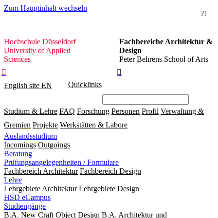
Zum Hauptinhalt wechseln
?!
Hochschule
Hochschule Düsseldorf
Fachbereiche Architektur &
Düsseldorf
University of Applied
Design
Sciences
Peter Behrens School of Arts


Quicklinks
English site
EN
Studium & Lehre
FAQ
Forschung
Personen
Profil
Verwaltung &
Gremien
Projekte
Werkstätten & Labore
Auslandsstudium
Incomings
Outgoings
Beratung
Prüfungsangelegenheiten / Formulare
Fachbereich Architektur
Fachbereich Design
Lehre
Lehrgebiete Architektur
Lehrgebiete Design
HSD eCampus
Studiengänge
B.A. New Craft Object Design
B.A. Architektur und