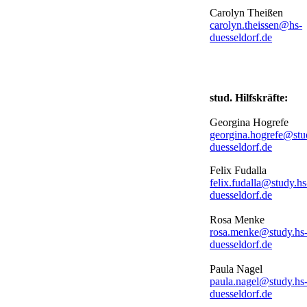
Carolyn Theißen
carolyn.theissen@hs-
duesseldorf.de​
stud. Hilfskräfte:
Georgina Hogrefe
georgina.hogrefe@stu
duesseldorf.de
Felix Fudalla
felix.fudalla@study.hs
duesseldorf.de
Rosa Menke
rosa.menke@study.hs
duesseldorf.de
Paula Nagel
paula.nagel@study.hs
duesseldorf.de​