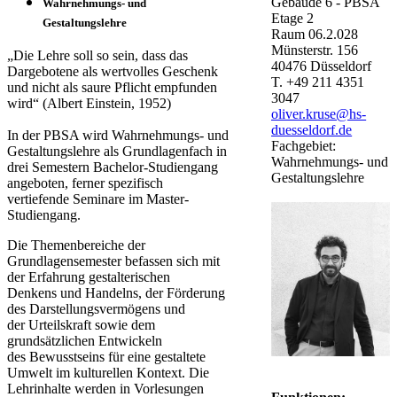
Gebäude
6 - PBSA
​Wahrnehmungs- und
Etage
2
Ge
staltungslehre​
Raum
06.2.028
Münsterstr. 156
„Die Lehre soll so sein, dass das
40476
Düsseldorf
Dargebotene als wertvolles Geschenk
T.
+49 211 4351
und nicht als saure Pflicht empfunden
3047
wird“ (Albert Einstein, 1952)
oliver.kruse@hs-
duesseldorf.de
In der PBSA wird Wahrnehmungs- und
Fachgebiet:
Gestaltungslehre als Grundlagenfach in
Wahrnehmungs- und
drei Semestern Bachelor-Studiengang
Gestaltungslehre
angeboten, ferner spezifisch
vertiefende Seminare im Master-
Studiengang.
Die Themenbereiche der
Grundlagensemester befassen sich mit
der Erfahrung gestalterischen
Denkens und Handelns, der Förderung
des Darstellungsvermögens und
der Urteilskraft sowie dem
grundsätzlichen Entwickeln
des Bewusstseins für eine gestaltete
Umwelt im kulturellen Kontext. Die
Lehrinhalte werden in Vorlesungen