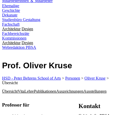
Mitarbeiterinnen ＆ Mitarbeiter
Ehemalige
Geschichte
Dekanate
Studienbüro Gestaltung
Fachschaft
Architektur
Design
Fachbereichsräte
Kommissionen
Architektur
Design
Webredaktion PBSA
Prof. Oliver Kruse
HSD - Peter Behrens School of Arts
>
Personen
>
Oliver Kruse
>
Übersicht
Übersicht
Vita
Lehre
Publikationen
Auszeichnungen
Ausstellungen
​​​​​​​Professor für
Kontakt