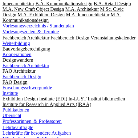
Innenarchitektur
B.A. Kommunikationsdesign
B.A. Retail Design
M.A. New Craft Object Design
M.A. Architektur
M.Sc. Civic
Design
M.A. Exhibition Design
M.A. Innenarchitektur
M.A.
Kommunikationsdesign
Vorlesungsverzeichnis / Stundenplan
Vorlesungszeiten ＆ Termine
Fachbereich Architektur
Fachbereich Design
Veranstaltungskalender
Weiterbildung
Bauvorlageberechtigung
Kooperationen
Designwandern
Fachbereich Architektur
FAQ Architektur
Fachbereich Design
FAQ Design
Forschungsschwerpunkte
Institute
Exhibition Design Institute (EDI)
In-LUST
Institut bild.medien
Institute for Research in Applied Arts (IRAA)
Publikationen
Übersicht
Professorinnen ＆ Professoren
Lehrbeauftragte
Lehrkräfte für besondere Aufgaben