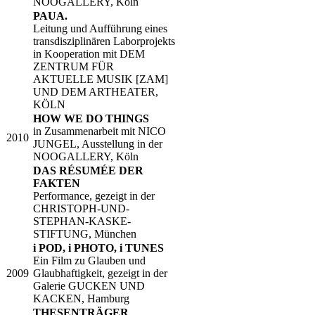
NOOGALLERY, Köln
PAUA.
Leitung und Aufführung eines
transdisziplinären Laborprojekts
in Kooperation mit DEM
ZENTRUM FÜR
AKTUELLE MUSIK [ZAM]
UND DEM ARTHEATER,
KÖLN​
HOW WE DO THINGS
in Zusammenarbeit mit NICO
​​2010
JUNGEL, Ausstellung in der
NOOGALLERY, Köln
DAS RÉSUMÉE DER
FAKTEN
Performance, gezeigt in der
CHRISTOPH-UND-
STEPHAN-KASKE-
STIFTUNG, München​
i POD, i PHOTO, i TUNES
Ein Film zu Glauben und
​2009
Glaubhaftigkeit, gezeigt in der
Galerie GUCKEN UND
KACKEN, Hamburg
​THESENTRÄGER