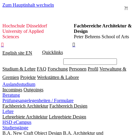
Zum Hauptinhalt wechseln
?!
Hochschule
Hochschule Düsseldorf
Fachbereiche Architektur &
Düsseldorf
University of Applied
Design
Sciences
Peter Behrens School of Arts


Quicklinks
English site
EN
Studium & Lehre
FAQ
Forschung
Personen
Profil
Verwaltung &
Gremien
Projekte
Werkstätten & Labore
Auslandsstudium
Incomings
Outgoings
Beratung
Prüfungsangelegenheiten / Formulare
Fachbereich Architektur
Fachbereich Design
Lehre
Lehrgebiete Architektur
Lehrgebiete Design
HSD eCampus
Studiengänge
B.A. New Craft Object Design
B.A. Architektur und