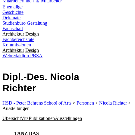
Mitarbeiterinnen ＆ Mitarbeiter
Ehemalige
Geschichte
Dekanate
Studienbüro Gestaltung
Fachschaft
Architektur
Design
Fachbereichsräte
Kommissionen
Architektur
Design
Webredaktion PBSA
Dipl.-Des. Nicola
Richter
HSD - Peter Behrens School of Arts
>
Personen
>
Nicola Richter
>
Ausstellungen
Übersicht
Vita
Publikationen
Ausstellungen
TANZ DAS