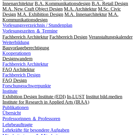
Innenarchitektur
B.A. Kommunikationsdesign
B.A. Retail Design
M.A. New Craft Object Design
M.A. Architektur
M.Sc. Civic
Design
M.A. Exhibition Design
M.A. Innenarchitektur
M.A.
Kommunikationsdesign
Vorlesungsverzeichnis / Stundenplan
Vorlesungszeiten ＆ Termine
Fachbereich Architektur
Fachbereich Design
Veranstaltungskalender
Weiterbildung
Bauvorlageberechtigung
Kooperationen
Designwandern
Fachbereich Architektur
FAQ Architektur
Fachbereich Design
FAQ Design
Forschungsschwerpunkte
Institute
Exhibition Design Institute (EDI)
In-LUST
Institut bild.medien
Institute for Research in Applied Arts (IRAA)
Publikationen
Übersicht
Professorinnen ＆ Professoren
Lehrbeauftragte
Lehrkräfte für besondere Aufgaben