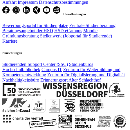
Anfahrt
Impressum
Datenschutzbestimmungen
Dienstleistungen
Bewerbungsportal für Studienplätze
Zentrale Studienberatung
Beratungsangebot der HSD
HSD eCampus
Moodle
Gründungsberatung
Stellenwerk (Jobportal für Studierende)
Karriere
Einrichtungen
Studierenden Support Center (SSC)
Studienbüros
Hochschulbibliothek
Campus IT
Zentrum für Weiterbildung und
Kompetenzentwicklung
Zentrum für Digitalisierung und Digitalität
Nachhaltigkeitsbüro
Erinnerungsort Alter Schlachthof