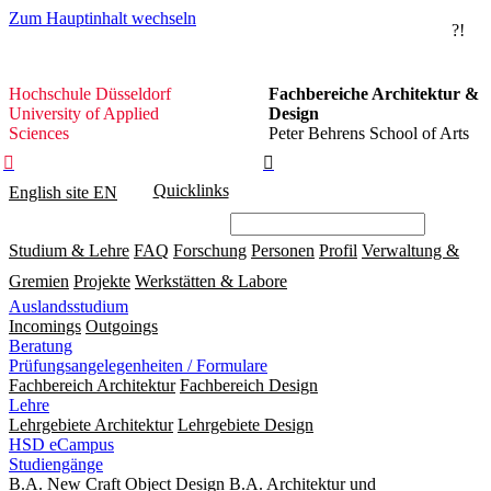
Zum Hauptinhalt wechseln
?!
Hochschule
Hochschule Düsseldorf
Fachbereiche Architektur &
Düsseldorf
University of Applied
Design
Sciences
Peter Behrens School of Arts


Quicklinks
English site
EN
Studium & Lehre
FAQ
Forschung
Personen
Profil
Verwaltung &
Gremien
Projekte
Werkstätten & Labore
Auslandsstudium
Incomings
Outgoings
Beratung
Prüfungsangelegenheiten / Formulare
Fachbereich Architektur
Fachbereich Design
Lehre
Lehrgebiete Architektur
Lehrgebiete Design
HSD eCampus
Studiengänge
B.A. New Craft Object Design
B.A. Architektur und