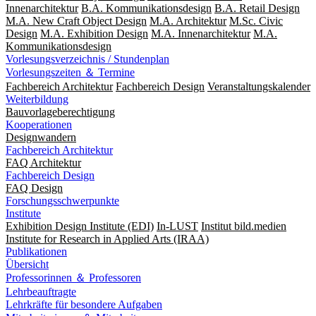
Innenarchitektur
B.A. Kommunikationsdesign
B.A. Retail Design
M.A. New Craft Object Design
M.A. Architektur
M.Sc. Civic
Design
M.A. Exhibition Design
M.A. Innenarchitektur
M.A.
Kommunikationsdesign
Vorlesungsverzeichnis / Stundenplan
Vorlesungszeiten ＆ Termine
Fachbereich Architektur
Fachbereich Design
Veranstaltungskalender
Weiterbildung
Bauvorlageberechtigung
Kooperationen
Designwandern
Fachbereich Architektur
FAQ Architektur
Fachbereich Design
FAQ Design
Forschungsschwerpunkte
Institute
Exhibition Design Institute (EDI)
In-LUST
Institut bild.medien
Institute for Research in Applied Arts (IRAA)
Publikationen
Übersicht
Professorinnen ＆ Professoren
Lehrbeauftragte
Lehrkräfte für besondere Aufgaben