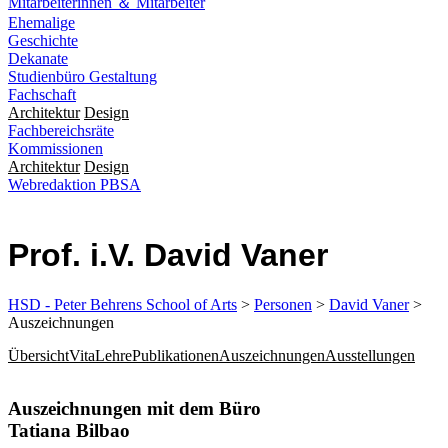
Mitarbeiterinnen ＆ Mitarbeiter
Ehemalige
Geschichte
Dekanate
Studienbüro Gestaltung
Fachschaft
Architektur
Design
Fachbereichsräte
Kommissionen
Architektur
Design
Webredaktion PBSA
Prof. i.V. David Vaner
HSD - Peter Behrens School of Arts
>
Personen
>
David Vaner
>
Auszeichnungen
Übersicht
Vita
Lehre
Publikationen
Auszeichnungen
Ausstellungen
​​​​Auszeichnungen mit dem Büro
Tatiana Bilbao​