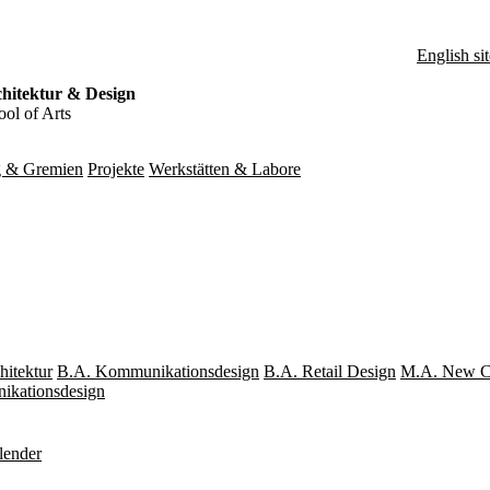
English sit
hitektur & Design
ol of Arts
g & Gremien
Projekte
Werkstätten & Labore
hitektur
B.A. Kommunikationsdesign
B.A. Retail Design
M.A. New Cr
kationsdesign
lender