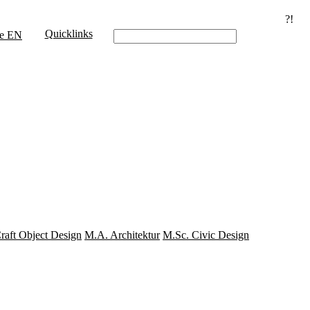
?!
Quicklinks
e
EN
aft Object Design
M.A. Architektur
M.Sc. Civic Design