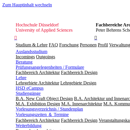
Zum Hauptinhalt wechseln
Hochschule
Hochschule Düsseldorf
Fachbereiche Arc
Düsseldorf
University of Applied Sciences
Peter Behrens Scho


Studium & Lehre
FAQ
Forschung
Personen
Profil
Verwaltun
Auslandsstudium
Incomings
Outgoings
Beratung
Prüfungsangelegenheiten / Formulare
Fachbereich Architektur
Fachbereich Design
Lehre
Lehrgebiete Architektur
Lehrgebiete Design
HSD eCampus
Studiengänge
B.A. New Craft Object Design
B.A. Architektur und Innenarc
M.A. Exhibition Design
M.A. Innenarchitektur
M.A. Kommuni
Vorlesungsverzeichnis / Stundenplan
Vorlesungszeiten ＆ Termine
Fachbereich Architektur
Fachbereich Design
Veranstaltungska
Weiterbildung