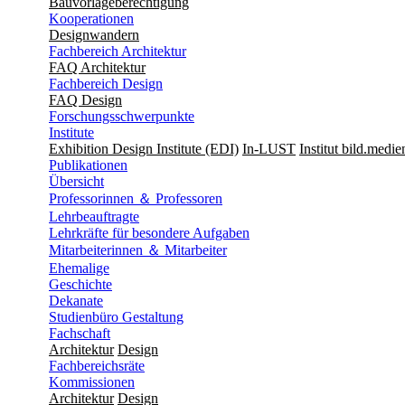
Bauvorlageberechtigung
Kooperationen
Designwandern
Fachbereich Architektur
FAQ Architektur
Fachbereich Design
FAQ Design
Forschungsschwerpunkte
Institute
Exhibition Design Institute (EDI)
In-LUST
Institut bild.medie
Publikationen
Übersicht
Professorinnen ＆ Professoren
Lehrbeauftragte
Lehrkräfte für besondere Aufgaben
Mitarbeiterinnen ＆ Mitarbeiter
Ehemalige
Geschichte
Dekanate
Studienbüro Gestaltung
Fachschaft
Architektur
Design
Fachbereichsräte
Kommissionen
Architektur
Design