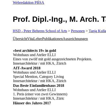
Webredaktion PBSA
Prof. Dipl.-Ing., M. Arch. 
HSD - Peter Behrens School of Arts
>
Personen
>
Tanja Kull
Übersicht
Vita
Lehre
Publikationen
Auszeichnungen
​»best architects 19« in gold
Wohnhaus und Atelier ELLI
Eines von zwölf mit gold ausgezeichneten Projekten.
Innenarchitektur / mit HKA, Zürich​
​AIT-Award 2018
Wohnhaus und Atelier ELLI
Special Mention, Category Living
Innenarchitektur / mit HKA, Zürich
​​Das Beste Einfamilienhaus 2018
Wohnhaus und Atelier ELLI
1. Preis (einer von zwei Gewinnern)
Innenarchitektur / mit HKA, Züric
Häuser des Jahres 2017