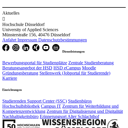
Aktuelles

Hochschule Düsseldorf
University of Applied Sciences
Münsterstraße 156, 40476 Düsseldorf
Anfahrt
Impressum
Datenschutzbestimmungen
Dienstleistungen
Bewerbungsportal für Studienplätze
Zentrale Studienberatung
Beratungsangebot der HSD
HSD eCampus
Moodle
Gründungsberatung
Stellenwerk (Jobportal für Studierende)
Karriere
Einrichtungen
Studierenden Support Center (SSC)
Studienbüros
Hochschulbibliothek
Campus IT
Zentrum für Weiterbildung und
Kompetenzentwicklung
Zentrum für Digitalisierung und Digitalität
Nachhaltigkeitsbüro
Erinnerungsort Alter Schlachthof