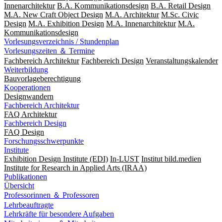
Innenarchitektur
B.A. Kommunikationsdesign
B.A. Retail Design
M.A. New Craft Object Design
M.A. Architektur
M.Sc. Civic
Design
M.A. Exhibition Design
M.A. Innenarchitektur
M.A.
Kommunikationsdesign
Vorlesungsverzeichnis / Stundenplan
Vorlesungszeiten ＆ Termine
Fachbereich Architektur
Fachbereich Design
Veranstaltungskalender
Weiterbildung
Bauvorlageberechtigung
Kooperationen
Designwandern
Fachbereich Architektur
FAQ Architektur
Fachbereich Design
FAQ Design
Forschungsschwerpunkte
Institute
Exhibition Design Institute (EDI)
In-LUST
Institut bild.medien
Institute for Research in Applied Arts (IRAA)
Publikationen
Übersicht
Professorinnen ＆ Professoren
Lehrbeauftragte
Lehrkräfte für besondere Aufgaben