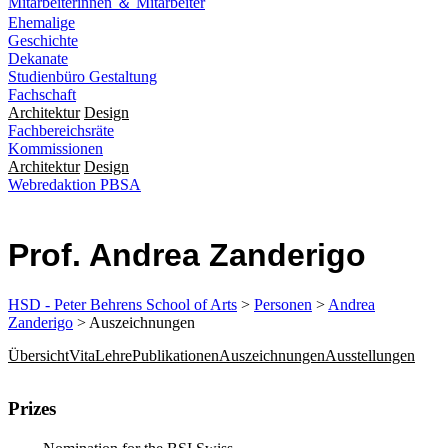
Mitarbeiterinnen ＆ Mitarbeiter
Ehemalige
Geschichte
Dekanate
Studienbüro Gestaltung
Fachschaft
Architektur
Design
Fachbereichsräte
Kommissionen
Architektur
Design
Webredaktion PBSA
Prof. Andrea Zanderigo
HSD - Peter Behrens School of Arts
>
Personen
>
Andrea
Zanderigo
> Auszeichnungen
Übersicht
Vita
Lehre
Publikationen
Auszeichnungen
Ausstellungen
​​​​​Prizes