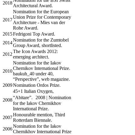
​Nomination for the BSI Swiss
​2018
Architectural Award.
​Nomination for the European
Union Prize for Contemporary
​2017
Architecture - Mies van der
Rohe Award.
​2015
​Fedrigoni Top Award.
​Nomination for the Zumtobel
​2014
Group Award, shortlisted.
​The Icon Awards 2012:
​2012
emerging architect.
​Nomination for the Iakov
Chernikov International Prize.
​2010
baukuh_40 under 40,
“Perspective”, web magazine.
​2009
​Nomination Ordos Prize.
​45+1 Italian Oxygen,
“Abitare”. 2008 | Nomination
​2008
for the Iakov Chernikhov
International Prize.
​Honourable mention, Third
​2007
Rotterdam Biennale.
​Nomination for the Iakov
​2006
Chernikhov International Prize​​