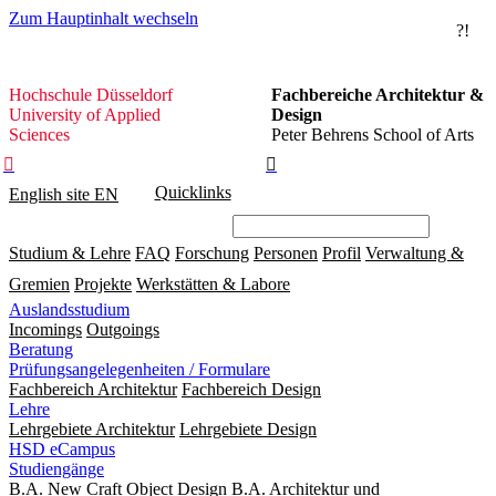
Zum Hauptinhalt wechseln
?!
Hochschule
Hochschule Düsseldorf
Fachbereiche Architektur &
Düsseldorf
University of Applied
Design
Sciences
Peter Behrens School of Arts


Quicklinks
English site
EN
Studium & Lehre
FAQ
Forschung
Personen
Profil
Verwaltung &
Gremien
Projekte
Werkstätten & Labore
Auslandsstudium
Incomings
Outgoings
Beratung
Prüfungsangelegenheiten / Formulare
Fachbereich Architektur
Fachbereich Design
Lehre
Lehrgebiete Architektur
Lehrgebiete Design
HSD eCampus
Studiengänge
B.A. New Craft Object Design
B.A. Architektur und