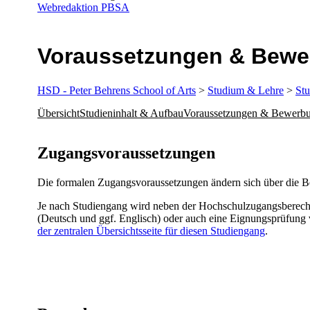
Webredaktion PBSA
Voraus­set­zun­gen & Be­w
HSD - Peter Behrens School of Arts
>
Studium & Lehre
>
St
Übersicht
Studieninhalt & Aufbau
Voraussetzungen & Bewerb
​​​​​​​​Zugangsvoraussetzungen
​Die formalen Zugangsvoraussetzungen ä​​ndern sich über di
​Je nach Studiengang wird neben der Hochschulzugangsberec
(Deutsch und ggf. Englisch) oder auch eine Eignungsprüfung 
der zentralen Übersichtsseite für die​se​n Studiengang
.