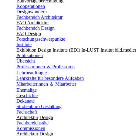
Bauvorlageberechtigung
Kooperationen
Designwandern
Fachbereich Architektur
FAQ Architektur
Fachbereich Design
FAQ Design
Forschungsschwerpunkte
Institute
Exhibition Design Institute (EDI)
In-LUST
Institut bild.medie
Publikationen
Übersicht
Professorinnen ＆ Professoren
Lehrbeauftragte
Lehrkräfte für besondere Aufgaben
Mitarbeiterinnen ＆ Mitarbeiter
Ehemalige
Geschichte
Dekanate
Studienbüro Gestaltung
Fachschaft
Architektur
Design
Fachbereichsräte
Kommissionen
Architektur
Design