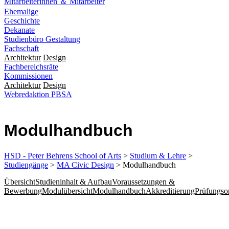
Mitarbeiterinnen ＆ Mitarbeiter
Ehemalige
Geschichte
Dekanate
Studienbüro Gestaltung
Fachschaft
Architektur
Design
Fachbereichsräte
Kommissionen
Architektur
Design
Webredaktion PBSA
Modul­hand­buch
HSD - Peter Behrens School of Arts
>
Studium & Lehre
>
Studiengänge
>
MA Civic Design
> Modulhandbuch
Übersicht
Studieninhalt & Aufbau
Voraussetzungen &
Bewerbung
Modulübersicht
Modulhandbuch
Akkreditierung
Prüfungso