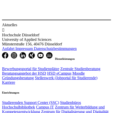
Aktuelles

Hochschule Düsseldorf
University of Applied Sciences
Münsterstraße 156, 40476 Düsseldorf
Anfahrt
Impressum
Datenschutzbestimmungen
Dienstleistungen
Bewerbungsportal für Studienplätze
Zentrale Studienberatung
Beratungsangebot der HSD
HSD eCampus
Moodle
Gründungsberatung
Stellenwerk (Jobportal für Studierende)
Karriere
Einrichtungen
Studierenden Support Center (SSC)
Studienbüros
Hochschulbibliothek
Campus IT
Zentrum für Weiterbildung und
Kompetenzentwicklung
Zentrum für Digitalisierung und Digitalität