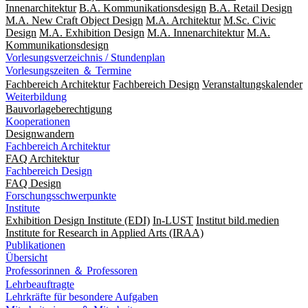
Innenarchitektur
B.A. Kommunikationsdesign
B.A. Retail Design
M.A. New Craft Object Design
M.A. Architektur
M.Sc. Civic
Design
M.A. Exhibition Design
M.A. Innenarchitektur
M.A.
Kommunikationsdesign
Vorlesungsverzeichnis / Stundenplan
Vorlesungszeiten ＆ Termine
Fachbereich Architektur
Fachbereich Design
Veranstaltungskalender
Weiterbildung
Bauvorlageberechtigung
Kooperationen
Designwandern
Fachbereich Architektur
FAQ Architektur
Fachbereich Design
FAQ Design
Forschungsschwerpunkte
Institute
Exhibition Design Institute (EDI)
In-LUST
Institut bild.medien
Institute for Research in Applied Arts (IRAA)
Publikationen
Übersicht
Professorinnen ＆ Professoren
Lehrbeauftragte
Lehrkräfte für besondere Aufgaben