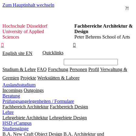
Zum Hauptinhalt wechseln
?!
Hochschule
Hochschule Düsseldorf
Fachbereiche Architektur &
Düsseldorf
University of Applied
Design
Sciences
Peter Behrens School of Arts


Quicklinks
English site
EN
Studium & Lehre
FAQ
Forschung
Personen
Profil
Verwaltung &
Gremien
Projekte
Werkstätten & Labore
Auslandsstudium
Incomings
Outgoings
Beratung
Prüfungsangelegenheiten / Formulare
Fachbereich Architektur
Fachbereich Design
Lehre
Lehrgebiete Architektur
Lehrgebiete Design
HSD eCampus
Studiengänge
B.A. New Craft Object Design
B.A. Architektur und