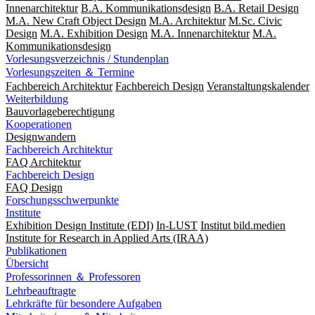
Innenarchitektur
B.A. Kommunikationsdesign
B.A. Retail Design
M.A. New Craft Object Design
M.A. Architektur
M.Sc. Civic
Design
M.A. Exhibition Design
M.A. Innenarchitektur
M.A.
Kommunikationsdesign
Vorlesungsverzeichnis / Stundenplan
Vorlesungszeiten ＆ Termine
Fachbereich Architektur
Fachbereich Design
Veranstaltungskalender
Weiterbildung
Bauvorlageberechtigung
Kooperationen
Designwandern
Fachbereich Architektur
FAQ Architektur
Fachbereich Design
FAQ Design
Forschungsschwerpunkte
Institute
Exhibition Design Institute (EDI)
In-LUST
Institut bild.medien
Institute for Research in Applied Arts (IRAA)
Publikationen
Übersicht
Professorinnen ＆ Professoren
Lehrbeauftragte
Lehrkräfte für besondere Aufgaben