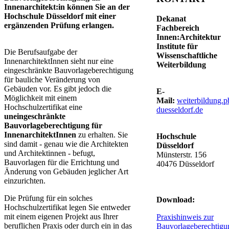
Innenarchitekt:in können Sie an der
Hochschule Düsseldorf mit einer
Dekanat
ergänzenden Prüfung erlangen.
Fachbereich
Innen:Architektur
Institute für
​​​​Die Berufsaufgabe der
Wissenschaftliche
InnenarchitektInnen sieht nur eine
Weiterbildung
eingeschränkte Bauvorlageberechtigung
für bauliche Veränderung von
Gebäuden vor. Es gibt jedoch die
E-
Möglichkeit mit einem
Mail:
weiterbildung.
Hochschulzertifikat eine
duesseldorf.de​
uneingeschränkte
Bauvorlageberechtigung für
InnenarchitektInnen
zu erhalten. Sie
Hochschule
sind damit - genau wie die Architekten
Düsseldorf
und Architektinnen - befugt,
Münsterstr. 156
Bauvorlagen für die Errichtung und
40476 Düsseldorf
Änderung von Gebäuden jeglicher Art
einzurichten.
Die Prüfung für ein solches
​Download:
Hochschulzertifikat legen Sie entweder
mit einem eigenen Projekt aus Ihrer
Praxishinweis zur
beruflichen Praxis oder durch ein in das
Bauvorlageberechtigu