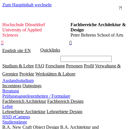
Zum Hauptinhalt wechseln
?!
Hochschule
Hochschule Düsseldorf
Fachbereiche Architektur &
Düsseldorf
University of Applied
Design
Sciences
Peter Behrens School of Arts


Quicklinks
English site
EN
Studium & Lehre
FAQ
Forschung
Personen
Profil
Verwaltung &
Gremien
Projekte
Werkstätten & Labore
Auslandsstudium
Incomings
Outgoings
Beratung
Prüfungsangelegenheiten / Formulare
Fachbereich Architektur
Fachbereich Design
Lehre
Lehrgebiete Architektur
Lehrgebiete Design
HSD eCampus
Studiengänge
B.A. New Craft Object Design
B.A. Architektur und