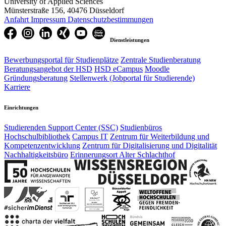
University of Applied Sciences
Münsterstraße 156, 40476 Düsseldorf
Anfahrt
Impressum
Datenschutzbestimmungen
Dienstleistungen
Bewerbungsportal für Studienplätze
Zentrale Studienberatung
Beratungsangebot der HSD
HSD eCampus
Moodle
Gründungsberatung
Stellenwerk (Jobportal für Studierende)
Karriere
Einrichtungen
Studierenden Support Center (SSC)
Studienbüros
Hochschulbibliothek
Campus IT
Zentrum für Weiterbildung und
Kompetenzentwicklung
Zentrum für Digitalisierung und Digitalität
Nachhaltigkeitsbüro
Erinnerungsort Alter Schlachthof