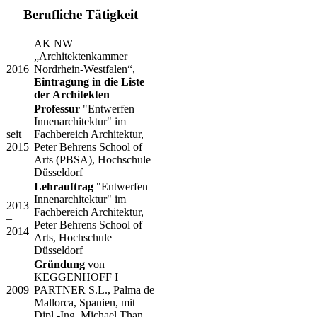
Berufliche Tätigkeit​ ​
​AK NW
„Architektenkammer
​2016
Nordrhein-Westfalen“,
Eintragung in die Liste
der Architekten
​Professur
"Entwerfen
Innenarchitektur" im
​seit
Fachbereich Architektur,
2015
Peter Behrens School of
Arts (PBSA), Hochschule
Düsseldorf
​Lehrauftrag
"Entwerfen
Innenarchitektur" im
​2013
Fachbereich Architektur,
–
Peter Behrens School of
2014
Arts, Hochschule
Düsseldorf
Gründung
von
KEGGENHOFF I
​2009
PARTNER S.L., Palma de
Mallorca, Spanien, mit
Dipl.-Ing. Michael Than