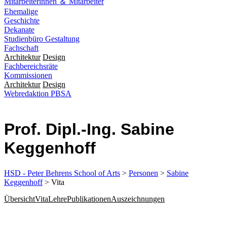
Mitarbeiterinnen ＆ Mitarbeiter
Ehemalige
Geschichte
Dekanate
Studienbüro Gestaltung
Fachschaft
Architektur
Design
Fachbereichsräte
Kommissionen
Architektur
Design
Webredaktion PBSA
Prof. Dipl.-Ing. Sabine
Keggenhoff
HSD - Peter Behrens School of Arts
>
Personen
>
Sabine
Keggenhoff
> Vita
Übersicht
Vita
Lehre
Publikationen
Auszeichnungen