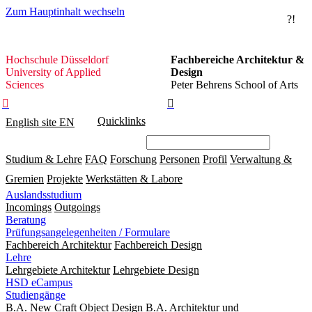
Zum Hauptinhalt wechseln
?!
Hochschule
Hochschule Düsseldorf
Fachbereiche Architektur &
Düsseldorf
University of Applied
Design
Sciences
Peter Behrens School of Arts


Quicklinks
English site
EN
Studium & Lehre
FAQ
Forschung
Personen
Profil
Verwaltung &
Gremien
Projekte
Werkstätten & Labore
Auslandsstudium
Incomings
Outgoings
Beratung
Prüfungsangelegenheiten / Formulare
Fachbereich Architektur
Fachbereich Design
Lehre
Lehrgebiete Architektur
Lehrgebiete Design
HSD eCampus
Studiengänge
B.A. New Craft Object Design
B.A. Architektur und