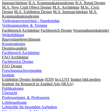
Innenarchitektur
B.A. Kommunikationsdesign
B.A. Retail Design
M.A. New Craft Object Design
M.A. Architektur
M.Sc. Civic
Design
M.A. Exhibition Design
M.A. Innenarchitektur
M.A.
Kommunikationsdesign
Vorlesungsverzeichnis / Stundenplan
Vorlesungszeiten ＆ Termine
Fachbereich Architektur
Fachbereich Design
Veranstaltungskalender
Weiterbildung
Bauvorlageberechtigung
Kooperationen
Designwandern
Fachbereich Architektur
FAQ Architektur
Fachbereich Design
FAQ Design
Forschungsschwerpunkte
Institute
Exhibition Design Institute (EDI)
In-LUST
Institut bild.medien
Institute for Research in Applied Arts (IRAA)
Publikationen
Übersicht
Professorinnen ＆ Professoren
Lehrbeauftragte
Lehrkräfte für besondere Aufgaben