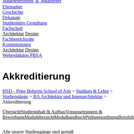
Mitarbeiterinnen ＆ Mitarbeiter
Ehemalige
Geschichte
Dekanate
Studienbüro Gestaltung
Fachschaft
Architektur
Design
Fachbereichsräte
Kommissionen
Architektur
Design
Webredaktion PBSA
Akkreditierung
HSD - Peter Behrens School of Arts
>
Studium & Lehre
>
Studiengänge
>
BA Architektur und Innenarchitektur
>
Akkreditierung
Übersicht
Studieninhalt & Aufbau
Voraussetzungen &
Bewerbung
Modulübersicht
Modulhandbuch
Prüfungsordnung
Berufsfe
​​​​​​Alle unsere Studiengänge sind gemäß