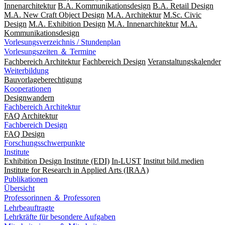
Innenarchitektur
B.A. Kommunikationsdesign
B.A. Retail Design
M.A. New Craft Object Design
M.A. Architektur
M.Sc. Civic
Design
M.A. Exhibition Design
M.A. Innenarchitektur
M.A.
Kommunikationsdesign
Vorlesungsverzeichnis / Stundenplan
Vorlesungszeiten ＆ Termine
Fachbereich Architektur
Fachbereich Design
Veranstaltungskalender
Weiterbildung
Bauvorlageberechtigung
Kooperationen
Designwandern
Fachbereich Architektur
FAQ Architektur
Fachbereich Design
FAQ Design
Forschungsschwerpunkte
Institute
Exhibition Design Institute (EDI)
In-LUST
Institut bild.medien
Institute for Research in Applied Arts (IRAA)
Publikationen
Übersicht
Professorinnen ＆ Professoren
Lehrbeauftragte
Lehrkräfte für besondere Aufgaben