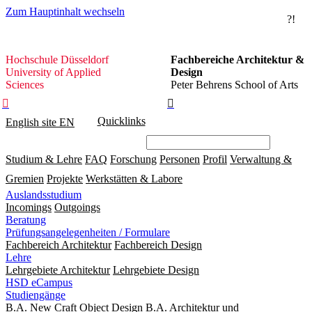
Zum Hauptinhalt wechseln
?!
Hochschule
Hochschule Düsseldorf
Fachbereiche Architektur &
Düsseldorf
University of Applied
Design
Sciences
Peter Behrens School of Arts


Quicklinks
English site
EN
Studium & Lehre
FAQ
Forschung
Personen
Profil
Verwaltung &
Gremien
Projekte
Werkstätten & Labore
Auslandsstudium
Incomings
Outgoings
Beratung
Prüfungsangelegenheiten / Formulare
Fachbereich Architektur
Fachbereich Design
Lehre
Lehrgebiete Architektur
Lehrgebiete Design
HSD eCampus
Studiengänge
B.A. New Craft Object Design
B.A. Architektur und